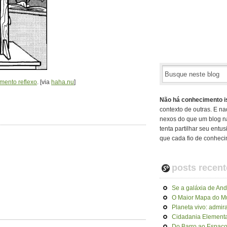
mento reflexo
. [via
haha.nu
]
Não há conhecimento i
contexto de outras. E na
nexos do que um blog n
tenta partilhar seu ent
que cada fio de conheci
posts recent
Se a galáxia de An
O Maior Mapa do 
Planeta vivo: admir
Cidadania Elementa
Do Barro ao Espaço