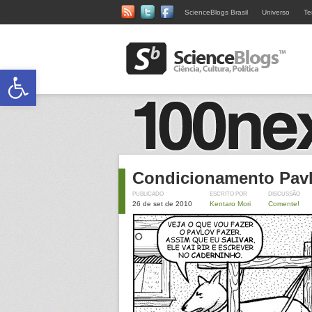
ScienceBlogs Brasil
Universo
Te
Abrir a barra de ferramentas
Condicionamento Pav
PUBLICADO
ESCRITO POR
DISCUSSÃO
26 de set de 2010
Kentaro Mori
Comente!