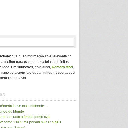
solado
: qualquer informação só é relevante no
da melhor para explorar esta teia de infinitos
a rede. Em
100nexos
, este autor,
Kentaro Mori
,
usiasmo pela ciência e os caminhos inesperados a
mento pode levar.
es
drômeda fosse mais brilhante…
Mundo do Mundo
ando um raso e úmido ponto azul
r: como 2 minutos podem mudar o país
 (so was Sagan)