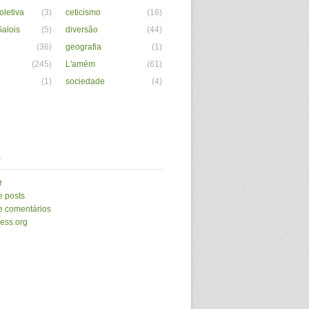
letiva
(3)
ceticismo
(16)
alois
(5)
diversão
(44)
(36)
geografia
(1)
(245)
L'amém
(61)
(1)
sociedade
(4)
a
r
e posts
e comentários
ess.org