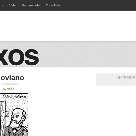
rra
Vida
Humanidade
Tudo Mais
loviano
ANTERIOR
←
CATEGORIAS
diversão