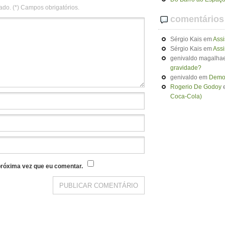
ado. (*) Campos obrigatórios.
comentários
Sérgio Kais
em
Assi
Sérgio Kais
em
Assi
genivaldo magalhae
gravidade?
genivaldo
em
Demon
Rogerio De Godoy
Coca-Cola)
róxima vez que eu comentar.