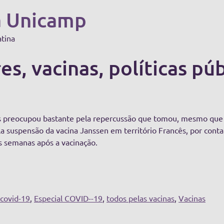
a Unicamp
atina
s, vacinas, políticas pú
s preocupou bastante pela repercussão que tomou, mesmo que 
a suspensão da vacina Janssen em território Francês, por cont
s semanas após a vacinação.
covid-19
,
Especial COVID--19
,
todos pelas vacinas
,
Vacinas