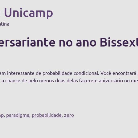
a Unicamp
atina
rsariante no ano Bissext
m interessante de probabilidade condicional. Você encontrará 
 a chance de pelo menos duas delas fazerem aniversário no m
mp
,
paradigma
,
probabilidade
,
zero