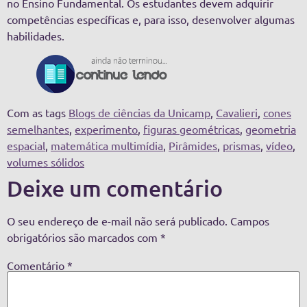
no Ensino Fundamental. Os estudantes devem adquirir
competências específicas e, para isso, desenvolver algumas
habilidades.
Com as tags
Blogs de ciências da Unicamp
,
Cavalieri
,
cones
semelhantes
,
experimento
,
figuras geométricas
,
geometria
espacial
,
matemática multimídia
,
Pirâmides
,
prismas
,
vídeo
,
volumes sólidos
Deixe um comentário
O seu endereço de e-mail não será publicado.
Campos
obrigatórios são marcados com
*
Comentário
*