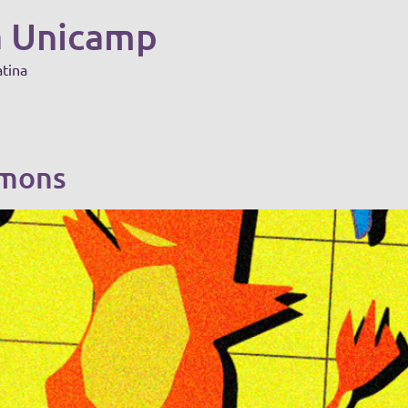
a Unicamp
atina
emons