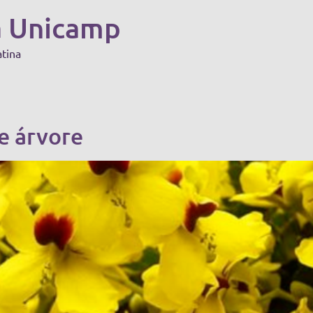
a Unicamp
atina
e árvore