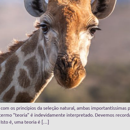
om os princípios da seleção natural, ambas importantíssimas pa
rmo “teoria” é indevidamente interpretado. Devemos recordar 
 Isto é, uma teoria é […]