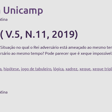
a Unicamp
atina
( V.5, N.11, 2019)
 Situação no qual o Rei adversário está ameaçado ao mesmo t
dversário ao mesmo tempo? Pode parecer que é xeque impossí
a
,
hipótese
,
jogo de tabuleiro
,
lógica
,
xadrez
,
xeque
,
xeque trip
atina