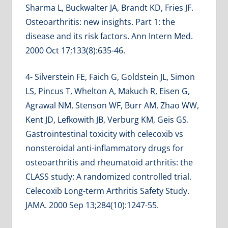
Sharma L, Buckwalter JA, Brandt KD, Fries JF.
Osteoarthritis: new insights. Part 1: the
disease and its risk factors. Ann Intern Med.
2000 Oct 17;133(8):635-46.
4- Silverstein FE, Faich G, Goldstein JL, Simon
LS, Pincus T, Whelton A, Makuch R, Eisen G,
Agrawal NM, Stenson WF, Burr AM, Zhao WW,
Kent JD, Lefkowith JB, Verburg KM, Geis GS.
Gastrointestinal toxicity with celecoxib vs
nonsteroidal anti-inflammatory drugs for
osteoarthritis and rheumatoid arthritis: the
CLASS study: A randomized controlled trial.
Celecoxib Long-term Arthritis Safety Study.
JAMA. 2000 Sep 13;284(10):1247-55.