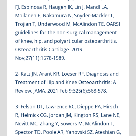
FJ, Espinosa R, Haugen IK, Lin J, Mandl LA,
Moilanen E, Nakamura N, Snyder-Mackler L,
Trojian T, Underwood M, McAlindon TE. OARSI
guidelines for the non-surgical management
of knee, hip, and polyarticular osteoarthritis.
Osteoarthritis Cartilage. 2019
Nov;27(11):1578-1589.
2- Katz JN, Arant KR, Loeser RF. Diagnosis and
Treatment of Hip and Knee Osteoarthritis: A
Review. JAMA. 2021 Feb 9;325(6):568-578.
3- Felson DT, Lawrence RC, Dieppe PA, Hirsch
R, Helmick CG, Jordan JM, Kington RS, Lane NE,
Nevitt MC, Zhang Y, Sowers M, McAlindon T,
Spector TD, Poole AR, Yanovski SZ, Ateshian G,