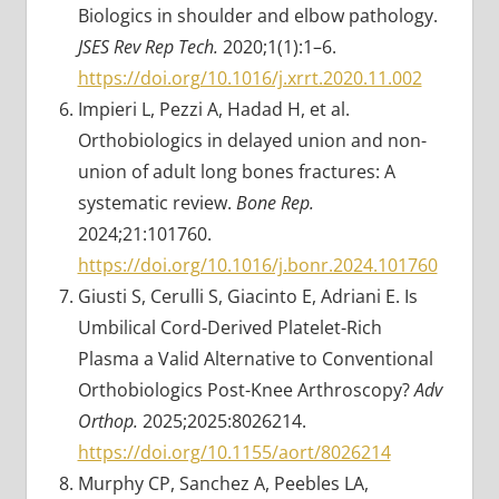
Biologics in shoulder and elbow pathology.
JSES Rev Rep Tech.
2020;1(1):1–6.
https://doi.org/10.1016/j.xrrt.2020.11.002
Impieri L, Pezzi A, Hadad H, et al.
Orthobiologics in delayed union and non-
union of adult long bones fractures: A
systematic review.
Bone Rep.
2024;21:101760.
https://doi.org/10.1016/j.bonr.2024.101760
Giusti S, Cerulli S, Giacinto E, Adriani E. Is
Umbilical Cord-Derived Platelet-Rich
Plasma a Valid Alternative to Conventional
Orthobiologics Post-Knee Arthroscopy?
Adv
Orthop.
2025;2025:8026214.
https://doi.org/10.1155/aort/8026214
Murphy CP, Sanchez A, Peebles LA,