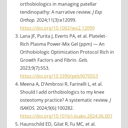
orthobiologics in managing patellar
tendinopathy: A narrative review.
J Exp
Orthop.
2024;11(3):e12099.
https://doi.org/10.1002/jeo2.12099
Lana JF, Purita J, Everts PA, et al. Platelet-
Rich Plasma Power-Mix Gel (ppm) — An
Orthobiologic Optimization Protocol Rich in
Growth Factors and Fibrin.
Gels.
2023;9(7):553.
https://doi.org/10.3390/gels9070553
Meena A, D’Ambrosi R, Farinelli L, et al.
Should I add orthobiologics to my knee
osteotomy practice? A systematic review.
J
ISAKOS.
2024;9(6):100282.
https://doi.org/10.1016/j.jisako.2024.06.001
Haunschild ED, Gilat R, Fu MC, et al.