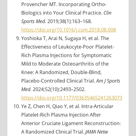
Provencher MT. Incorporating Ortho-
Biologics into Your Clinical Practice.
Clin
Sports Med.
2019;38(1):163–168.
https://doi.org/10.1016/j.csm.2018.08.008
Yoshioka T, Arai N, Sugaya H, et al. The
Effectiveness of Leukocyte-Poor Platelet-
Rich Plasma Injections for Symptomatic
Mild to Moderate Osteoarthritis of the
Knee: A Randomized, Double-Blind,
Placebo-Controlled Clinical Trial.
Am J Sports
Med.
2024;52(10):2493–2502.
https://doi.org/10.1177/03635465241263073
Ye Z, Chen H, Qiao Y, et al. Intra-Articular
Platelet-Rich Plasma Injection After
Anterior Cruciate Ligament Reconstruction:
A Randomized Clinical Trial.
JAMA Netw