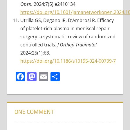
Open.
2024;7(5):e2410134.
https://doi.org/10.1001/jamanetworkopen.2024.1
Utrilla GS, Degano IR, D’Ambrosi R. Efficacy
of platelet-rich plasma in meniscal repair
surgery: a systematic review of randomized
controlled trials.
J Orthop Traumatol.
2024;25(1):63.
https://doi.org/10.1186/s10195-024-00799-7
Facebook
Mastodon
Email
Share
ONE COMMENT