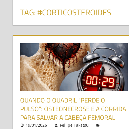
TAG:
#CORTICOSTEROIDES
QUANDO O QUADRIL “PERDE O
PULSO”: OSTEONECROSE E A CORRIDA
PARA SALVAR A CABEÇA FEMORAL
19/01/2026
Fellipe Takatsu