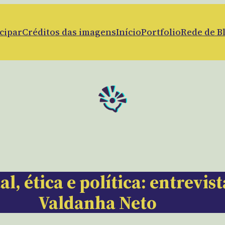
cipar
Créditos das imagens
Início
Portfolio
Rede de B
, ética e política: entrevis
Valdanha Neto