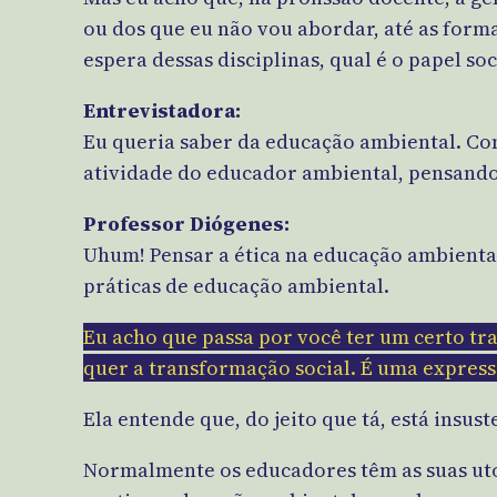
ou dos que eu não vou abordar, até as form
espera dessas disciplinas, qual é o papel soc
Entrevistadora:
Eu queria saber da educação ambiental. Co
atividade do educador ambiental, pensando 
Professor Diógenes:
Uhum! Pensar a ética na educação ambiental 
práticas de educação ambiental.
Eu acho que passa por você ter um certo t
quer a transformação social. É uma expres
Ela entende que, do jeito que tá, está insu
Normalmente os educadores têm as suas utop