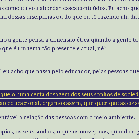
as como eu vou abordar esses conteúdos. Eu acho que
ial dessas disciplinas ou do que eu tô fazendo ali, da
mo a gente pensa a dimensão ética quando a gente tá
que é um tema tão presente e atual, né?
eu acho que passa pelo educador, pelas pessoas que 
raquejo, uma certa dosagem dos seus sonhos de socie
são educacional, digamos assim, que quer que as coi
stentável a relação das pessoas com o meio ambiente.
ias, os seus sonhos, o que os move, mas, quando a g