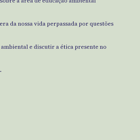
s sobre a área de educação ambiental
era da nossa vida perpassada por questões
ambiental e discutir a ética presente no
.