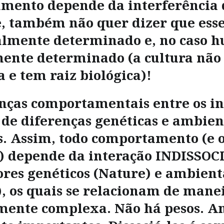
mento depende da interferência 
, também não quer dizer que esse
lmente determinado e, no caso 
mente determinado (a cultura não
a e tem raiz biológica)!
enças comportamentais entre os i
de diferenças genéticas e ambien
s. Assim, todo comportamento (e 
s) depende da interação INDISSO
ores genéticos (Nature) e ambient
, os quais se relacionam de mane
ente complexa. Não há pesos. A