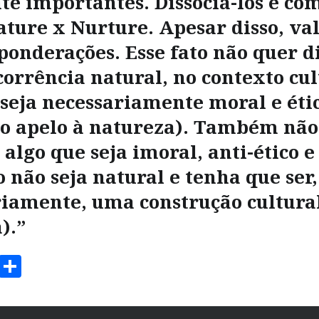
e importantes. Dissociá-los é co
ature x Nurture. Apesar disso, va
onderações. Esse fato não quer d
corrência natural, no contexto cul
seja necessariamente moral e éti
do apelo à natureza). Também não
 algo que seja imoral, anti-ético e
 não seja natural e tenha que ser,
iamente, uma construção cultural
).”
ook
stodon
Email
Share