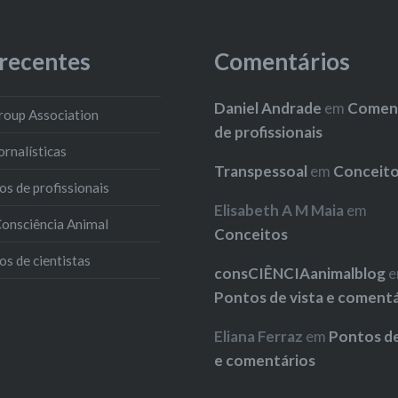
 recentes
Comentários
Daniel Andrade
em
Coment
roup Association
de profissionais
ornalísticas
Transpessoal
em
Conceit
s de profissionais
Elisabeth A M Maia
em
 Consciência Animal
Conceitos
s de cientistas
consCIÊNCIAanimalblog
e
Pontos de vista e coment
Eliana Ferraz
em
Pontos de
e comentários