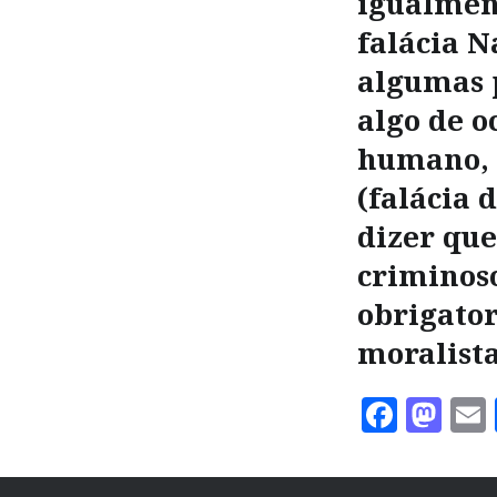
igualment
falácia N
algumas p
algo de o
humano, 
(falácia 
dizer que
criminoso
obrigator
moralista
Faceb
Ma