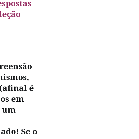
spostas
leção
preensão
nismos,
(afinal é
los em
e um
ado! Se o