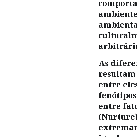
comporta
ambiente
ambienta
cultural
arbitrári
As difer
resultam 
entre ele
fenótipo
entre fat
(Nurture)
extremam