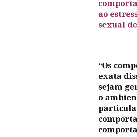
comporta
ao estres
sexual de
“Os comp
exata di
sejam gen
o ambien
particul
comporta
comporta