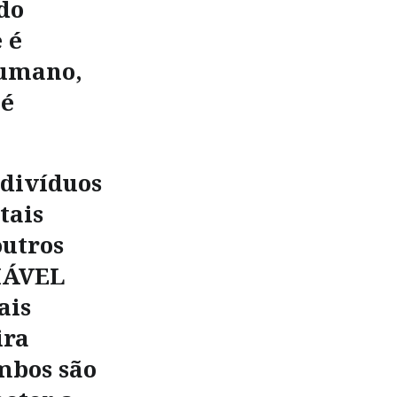
do
 é
humano,
 é
ndivíduos
tais
outros
CIÁVEL
ais
ira
mbos são