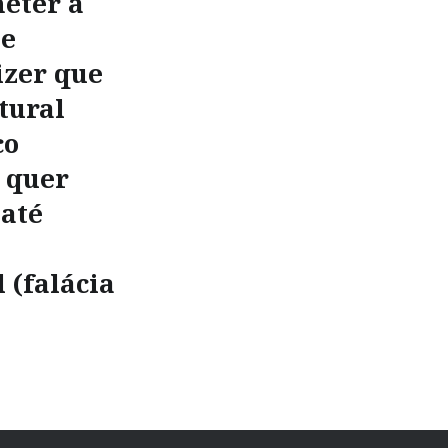
meter a
le
izer que
tural
co
 quer
 até
 (falácia