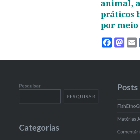
animal, a
práticos
por meio 
Faceb
Ma
Posts
Pesquisar
PESQUISAR
FishEthoG
Matérias J
Categorias
Comentário