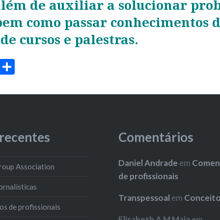
lém de auxiliar a solucionar pro
 bem como passar conhecimentos d
de cursos e palestras.
ook
stodon
Email
Share
 recentes
Comentários
Daniel Andrade
em
Coment
roup Association
de profissionais
ornalísticas
Transpessoal
em
Conceit
s de profissionais
Elisabeth A M Maia
em