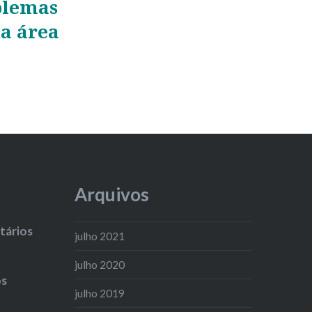
blemas
a área
Arquivos
ários
julho 2021
julho 2020
os
julho 2019