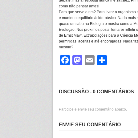
debate, mas a resposta nunca me satisfez. Pri
como não pensar antes!
Para que serve o rim? Para livrar o organismo
e manter o equilíbrio ácido-básico. Nada mais
quase um tabu na Biologia e mostra como a Me
Evolução. Nos próximos posts, tentarei refletir
de Ernst Mayr. Extrapolações para a Ciência M
permitidas, aceitas e até encorajadas. Nada fa
mesmo?
Facebook
Mastodon
Email
Share
DISCUSSÃO - 0 COMENTÁRIOS
Participe e envie seu comentário abaixo.
ENVIE SEU COMENTÁRIO