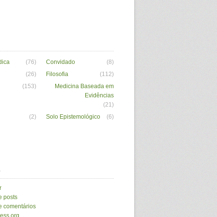
dica
(76)
Convidado
(8)
(26)
Filosofia
(112)
(153)
Medicina Baseada em
Evidências
(21)
(2)
Solo Epistemológico
(6)
a
r
e posts
e comentários
ess.org