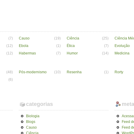
(7)
Causo
(19)
Ciência
(25)
Ciência Mé
(12)
Ebola
(1)
Ética
(7)
Evolução
(12)
Habermas
(7)
Humor
(14)
Medicina
(48)
Pós-modernismo
(10)
Resenha
(1)
Rorty
(6)
categorias
met
Biologia
Acessa
Blogs
Feed d
Causo
Feed d
Ciência
WordPr