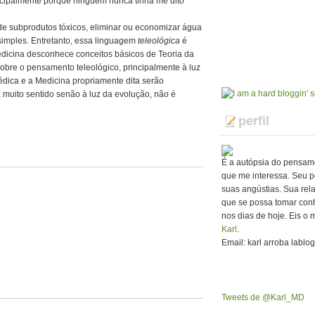
ncipalmente porque ninguém nunca tinha me dito
 de subprodutos tóxicos, eliminar ou economizar água
 simples. Entretanto, essa linguagem
teleológica
é
dicina desconhece conceitos básicos de Teoria da
 sobre o pensamento teleológico, principalmente à luz
édica e a Medicina propriamente dita serão
z muito sentido senão à luz da evolução, não é
perfil
É a autópsia do pensam
que me interessa. Seu p
suas angústias. Sua rel
que se possa tomar con
nos dias de hoje. Eis o 
Karl
.
Email: karl arroba lablo
Tweets de @Karl_MD