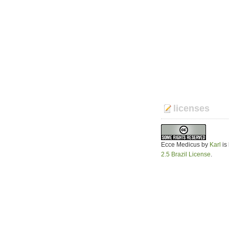
licenses
Ecce Medicus
by
Karl
is
2.5 Brazil License
.