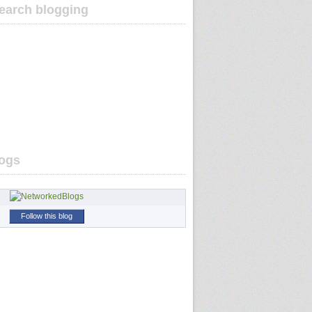
earch blogging
ogs
Follow this blog