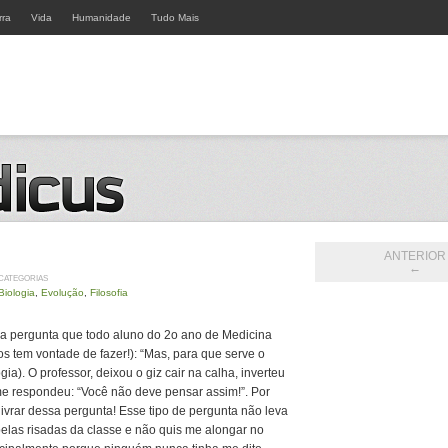
rra
Vida
Humanidade
Tudo Mais
ANTERIOR
←
CATEGORIAS
Biologia
,
Evolução
,
Filosofia
fiz a pergunta que todo aluno do 2o ano de Medicina
os tem vontade de fazer!): “Mas, para que serve o
ia). O professor, deixou o giz cair na calha, inverteu
me respondeu: “Você não deve pensar assim!”. Por
vrar dessa pergunta! Esse tipo de pergunta não leva
elas risadas da classe e não quis me alongar no