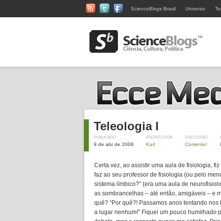
ScienceBlogs Brasil
Universo
Te
Teleologia I
PUBLICADO
ESCRITO POR
DISCUSSÃO
9 de abr de 2008
Karl
Comente!
Certa vez, ao assistir uma aula de fisiologia, 
faz ao seu professor de fisiologia (ou pelo men
sistema límbico?” (era uma aula de neurofisiolog
as sombrancelhas – até então, amigáveis – e 
quê? “Por quê?! Passamos anos tentando nos li
a lugar nenhum!” Fiquei um pouco humilhado p