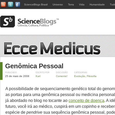
ScienceBlogs Brasil
Universo
Terra
Vida
Humanidade
Tud
Genômica Pessoal
PUBLICADO
ESCRITO POR
DISCUSSÃO
CATEGORIAS
25 de maio de 2008
Karl
Comente!
Evolução
,
Filosofia
A possibilidade de sequenciamento genético total do gen
as portas para uma genômica pessoal ou medicina personal
já abordado no blog no tocante ao
conceito de doença
. A id
futuro, você irá ao médico, cuspirá em um copinho e receb
espécie de
pendrive
sua sequência genômica pessoal, pode