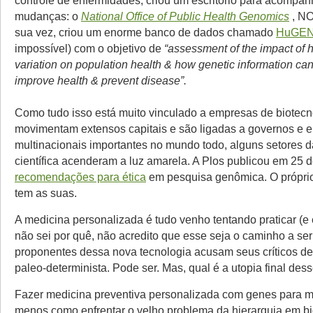
controle de enfermidades, criou um escritório para acompan
mudanças: o
National Office of Public
Health Genomics
, NO
sua vez, criou um enorme banco de dados chamado
HuGEN
impossível) com o objetivo de
“assessment of the impact o
variation on population health & how genetic information ca
improve health & prevent disease”.
Como tudo isso está muito vinculado a empresas de biotecn
movimentam extensos capitais e são ligadas a governos e 
multinacionais importantes no mundo todo, alguns setores 
científica acenderam a luz amarela. A Plos publicou em 25 
recomendações para ética
em pesquisa genômica. O própr
tem as suas.
A medicina personalizada é tudo venho tentando praticar (e 
não sei por quê, não acredito que esse seja o caminho a ser 
proponentes dessa nova tecnologia acusam seus críticos d
paleo-determinista. Pode ser. Mas, qual é a utopia final dess
Fazer medicina preventiva personalizada com genes para m
menos como enfrentar o velho problema da hierarquia em bio