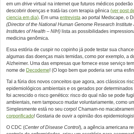
em um
drive
virtual na internet que futuros médicos poderão
descobrir doenças e tratá-las com terapia gênica
(ver post 
ciencia em dia)
. Em uma
entrevista
ao portal Medscape, o Dr
(Director of the National Human Genome Research Institute a
Institutes of Health – NIH)
lista as possibilidades impressio
medicina genômica.
Essa estória de cuspir no copinho já pode testar sua chance
algumas das doenças mais temidas, como por exemplo, a d
Alzheimer. Uma das empresas que fornece esse serviço tem
nome de
Decodeme
! (O logo bem que poderia ser uma esfin
Tal a fúria dos novos conceitos que agora, aos clássicos ris
epidemiológicos ambientais e os gerados por determinados e
foi acrescido o risco genético: risco do qual não se pode fug
ambientais, nem tampouco mudar voluntariamente, como um
Simplesmente está no seu corpo! Chamam-no macabramen
corporificado
! Gostaria de ouvir a opinião dos epidemiologis
O CDC (
Center of Disease Control
), a agência americana r