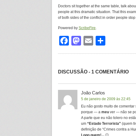
Doctors sit together at the same table, talk abou
people at this dramatic situation. That this exa
of both sides of the conflict in order people stop
Powered by
ScribeFire
.
Facebook
Mastodon
Email
Share
DISCUSSÃO - 1 COMENTÁRIO
João Carlos
5 de janeiro de 2009 às 22:45
Eu não gosto muito de comentar s
porque — a
meu
ver — não se po
A parte que eu não tolero no está
um
“Estado Terrorista”
(quem ti
definição de “Crimes contra a H
Logo quem!...
🙁