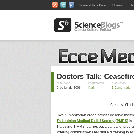
ScienceBlogs Brasil
Universo
Te
Doctors Talk: Ceasefir
PUBLICADO
ESCRITO POR
DISCUSSÃO
5 de jan de 2009
Karl
1 Comentário
Gaza’s
Chil
Two humanitarian organizations deserve mention
Palestinian Medical Relief Society (PMRS)
is 
Palestine. PMRS “carries out a variety of progr
offering community-based first aid training to e