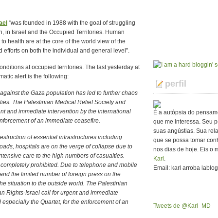
ael
“was founded in 1988 with the goal of struggling
lth, in Israel and the Occupied Territories. Human
to health are at the core of the world view of the
d efforts on both the individual and general level”.
nditions at occupied territories. The last yesterday at
matic alert is the following:
perfil
k against the Gaza population has led to further chaos
ties. The Palestinian Medical Relief Society and
ent and immediate intervention by the international
É a autópsia do pensam
enforcement of an immediate ceasefire.
que me interessa. Seu p
suas angústias. Sua rel
destruction of essential infrastructures including
que se possa tomar con
oads, hospitals are on the verge of collapse due to
nos dias de hoje. Eis o 
ntensive care to the high numbers of casualties.
Karl
.
 completely prohibited. Due to telephone and mobile
Email: karl arroba lablo
and the limited number of foreign press on the
the situation to the outside world. The Palestinian
n Rights-Israel call for urgent and immediate
 especially the Quartet, for the enforcement of an
Tweets de @Karl_MD