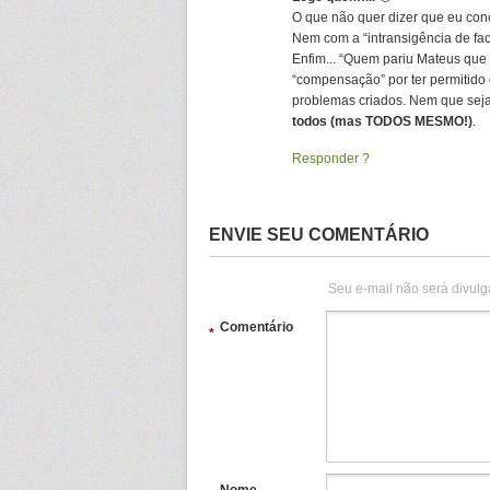
O que não quer dizer que eu con
Nem com a “intransigência de fa
Enfim... “Quem pariu Mateus que 
“compensação” por ter permitido 
problemas criados. Nem que seja
todos (mas TODOS MESMO!)
.
Responder
ENVIE SEU COMENTÁRIO
Seu e-mail não será divulg
Comentário
*