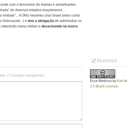
corde com o terrorismo do Hamas e semelhantes.
chada” de diversos estados muçulmanos...
o embale”... A ONU resolveu criar Israel (meio como
o Holocausto...) e
tem a obrigação
de administrar os
 intervindo
manu militari
e
desarmando na marra
licenses
ado. (*) Campos obrigatórios.
Ecce Medicus
by
Karl
is
2.5 Brazil License
.