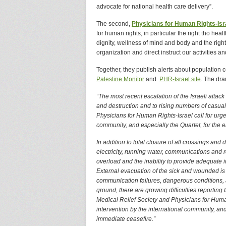
advocate for national health care delivery”.
The second,
Physicians for Human Rights-Isr
for human rights, in particular the right tho hea
dignity, wellness of mind and body and the right 
organization and direct instruct our activities an
Together, they publish alerts about population co
Palestine Monitor
and
PHR-Israel site
. The dra
“The most recent escalation of the Israeli attac
and destruction and to rising numbers of casual
Physicians for Human Rights-Israel call for urg
community, and especially the Quartet, for the 
In addition to total closure of all crossings and 
electricity, running water, communications and r
overload and the inability to provide adequate i
External evacuation of the sick and wounded is
communication failures, dangerous conditions, 
ground, there are growing difficulties reporting 
Medical Relief Society and Physicians for Huma
intervention by the international community, and
immediate ceasefire.”