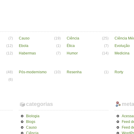
(7)
Causo
(19)
Ciência
(25)
Ciência Mé
(12)
Ebola
(1)
Ética
(7)
Evolução
(12)
Habermas
(7)
Humor
(14)
Medicina
(48)
Pós-modernismo
(10)
Resenha
(1)
Rorty
(6)
categorias
met
Biologia
Acessa
Blogs
Feed d
Causo
Feed d
Ciência
WordPr