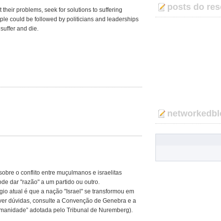
posts do res
t their problems, seek for solutions to suffering
mple could be followed by politicians and leaderships
 suffer and die.
networkedbl
obre o conflito entre muçulmanos e israelitas
de dar "razão" a um partido ou outro.
gio atual é que a nação "Israel" se transformou em
ver dúvidas, consulte a Convenção de Genebra e a
umanidade” adotada pelo Tribunal de Nuremberg).