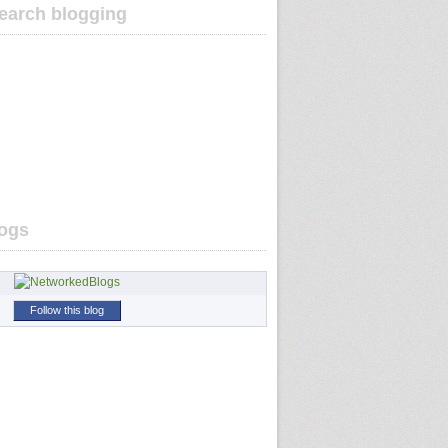
earch blogging
ogs
Follow this blog