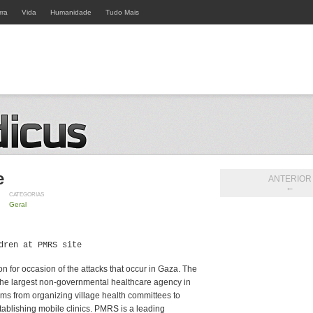
rra
Vida
Humanidade
Tudo Mais
e
ANTERIOR
←
CATEGORIAS
Geral
dren
at PMRS site
 for occasion of the attacks that occur in Gaza. The
the largest non-governmental healthcare agency in
ams from organizing village health committees to
stablishing mobile clinics. PMRS is a leading