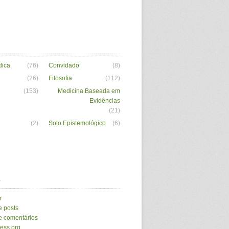
dica
(76)
Convidado
(8)
(26)
Filosofia
(112)
(153)
Medicina Baseada em
Evidências
(21)
(2)
Solo Epistemológico
(6)
a
r
e posts
e comentários
ess.org