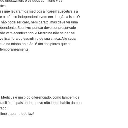
de ghostwriters e estudos com forte viés
tica.
s que levaram os médicos a ficarem suscetíveis a
bre o médico independente vem em direção a isso. O
 não pode ser caro, nem barato, mas deve ter uma
dependente. Seu livre-pensar deve ser preservado
não vem acontecendo. A Medicina não se pensa!
ficar fora do escrutínio de sua crítica. A fé cega
ue na minha opinião, é um dos piores que a
ontemporâneamente.
e Medicus é um blog diferenciado, como também os
 Brasil é um pais onde o povo não tem o habito da boa
rado!
timo trabalho que faz!