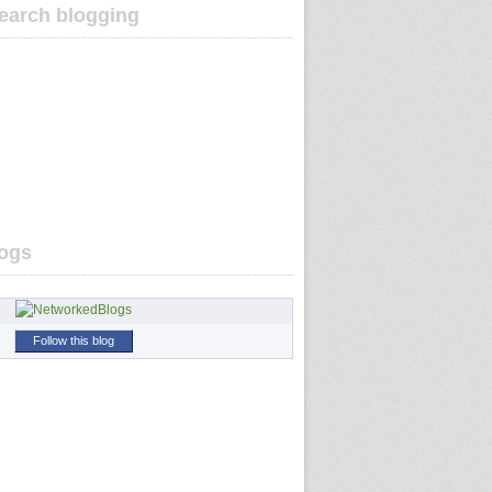
earch blogging
ogs
Follow this blog