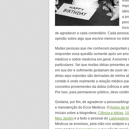
visu
impo
idéi
a po
pens
inco
de agradecer a cada comentário. Cada pesso
opinião sobre algo que escrevi merece no mín
Muitas pessoas que me conhecem perguntam p
responder essa questão somente após um ano d
médicos e sobre medicina em geral. A enorme m
particulares. Sei que muitas idéias presentes
em sua dor e sofrimento gostariam de ouvir de
delas aqui expostas são derivadas de minha at
contato é onde realmente a relação médico-pac
conceitos provenientes da dúbia (ciência e art
Por isso, para permanecer público, devo contin
Gostaria, por fim, de agradecer a pessoas/blog
e manutenção do Ecce Medicus. O
Amigo de M
iniciais sobre a blogosfera;
Ciência e Idéias
,
10
Meu Jardim
e a todo o pessoal do
Lablogatorio
Medicus se envolveu, pela mão nos
widgets
e 