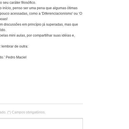
seu caráter filosófico.
 o início, penso ser uma pena que algumas ótimas
ouco acessadas, como a 'Diferenciacionismo' ou ‘O
boas!
m discussões em princípio já superadas, mas que
ldo.
elas mini aulas, por compartilhar suas idéias e,
z lembrar de outra:
do.’ Pedro Maciel
ado. (*) Campos obrigatórios.