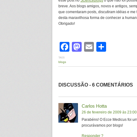
esse post no
Scienceblogs
o que não foi possí
breve. Aos blogs amigos, novos e antigos, semp
que comentaram posts, discutiram idéias e me 
desta maravilhosa forma de conhecer a human
Obrigado!
Facebook
Mastodon
Email
Share
TAGS
blogs
DISCUSSÃO - 6 COMENTÁRIOS
Carlos Hotta
26 de fevereiro de 2009 às 23:00
Parabéns! O Ecce Medicus foi u
procurávamos por blogs!
Responder