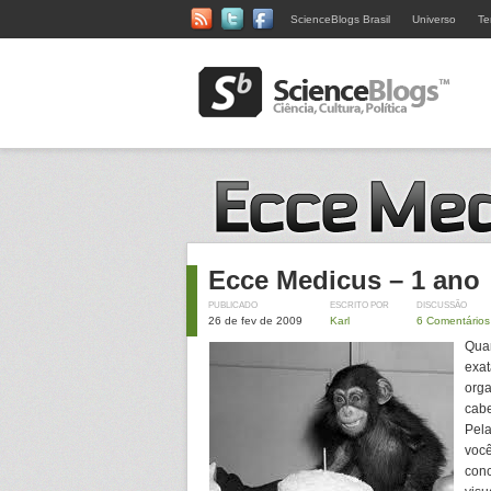
ScienceBlogs Brasil
Universo
Te
Ecce Medicus – 1 ano
PUBLICADO
ESCRITO POR
DISCUSSÃO
26 de fev de 2009
Karl
6 Comentários
Qua
exat
org
cabe
Pela
você
conc