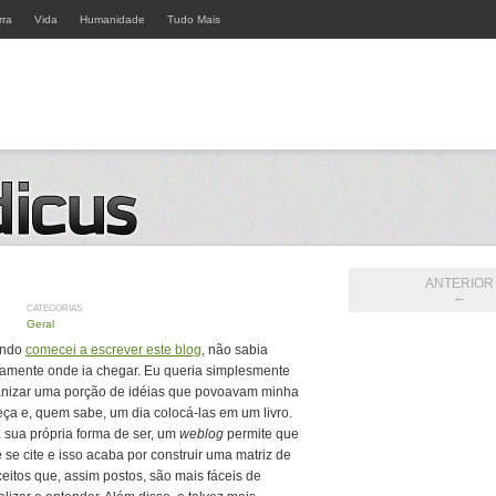
rra
Vida
Humanidade
Tudo Mais
ANTERIOR
←
CATEGORIAS
Geral
ndo
comecei a escrever este blog
, não sabia
amente onde ia chegar. Eu queria simplesmente
anizar uma porção de idéias que povoavam minha
ça e, quem sabe, um dia colocá-las em um livro.
 sua própria forma de ser, um
weblog
permite que
 se cite e isso acaba por construir uma matriz de
eitos que, assim postos, são mais fáceis de