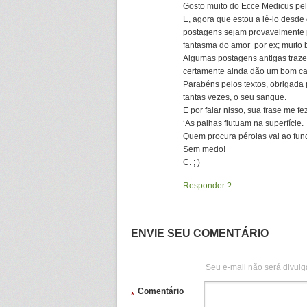
Gosto muito do Ecce Medicus pelo 
E, agora que estou a lê-lo desde
postagens sejam provavelmente p
fantasma do amor’ por ex; muito 
Algumas postagens antigas traze
certamente ainda dão um bom ca
Parabéns pelos textos, obrigada p
tantas vezes, o seu sangue.
E por falar nisso, sua frase me fe
‘As palhas flutuam na superfície.
Quem procura pérolas vai ao fun
Sem medo!
C. ; )
Responder
ENVIE SEU COMENTÁRIO
Seu e-mail não será divulg
Comentário
*