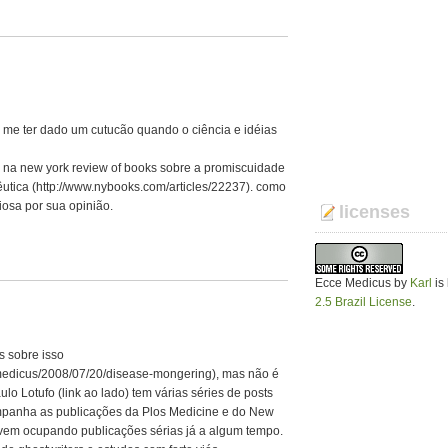
 me ter dado um cutucão quando o ciência e idéias
r na new york review of books sobre a promiscuidade
êutica (http://www.nybooks.com/articles/22237). como
iosa por sua opinião.
licenses
Ecce Medicus
by
Karl
is
2.5 Brazil License
.
 sobre isso
cemedicus/2008/07/20/disease-mongering), mas não é
lo Lotufo (link ao lado) tem várias séries de posts
panha as publicações da Plos Medicine e do New
vem ocupando publicações sérias já a algum tempo.