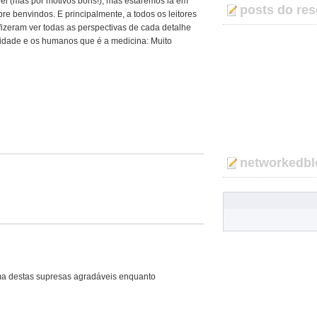
vel (mas por motivos bons!), mas estaremos lá em
posts do res
re benvindos. E principalmente, a todos os leitores
fizeram ver todas as perspectivas de cada detalhe
idade e os humanos que é a medicina: Muito
networkedbl
ma destas supresas agradáveis enquanto