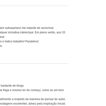
 calor subsaariano me impede de raciocinar
uer iniciativa intelectual. Em pleno verão, aos 33
eve.
 e lúdico trabalho! Parabéns!
is.
o bastante de blogs.
 fisga e resolvo ler do começo, como se um livro
dimento a respeito da maneira de pensar do autor,
ostagens excelentes, talvez pela inspiração inicial.