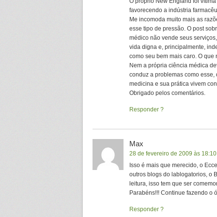
O próprio New England foi vítima 
favorecendo a indústria farmacêu
Me incomoda muito mais as razõe
esse tipo de pressão. O post so
médico não vende seus serviços,
vida digna e, principalmente, in
como seu bem mais caro. O que 
Nem a própria ciência médica deve 
conduz a problemas como esse, q
medicina e sua prática vivem c
Obrigado pelos comentários.
Responder
Max
28 de fevereiro de 2009 às 18:10
Isso é mais que merecido, o Ecc
outros blogs do lablogatorios, o
leitura, isso tem que ser comemo
Parabéns!!! Continue fazendo o ó
Responder