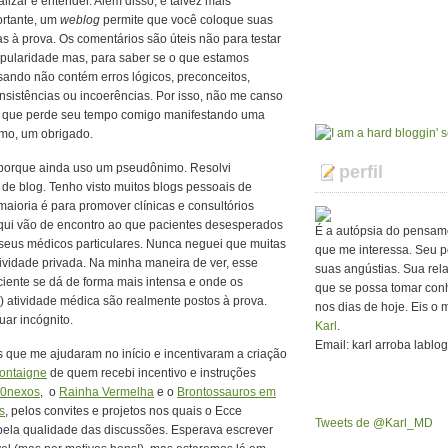
alizar e entender. Além disso, e talvez mais
rtante, um
weblog
permite que você coloque suas
as à prova. Os comentários são úteis não para testar
pularidade mas, para saber se o que estamos
ando não contém erros lógicos, preconceitos,
nsistências ou incoerências. Por isso, não me canso
a que perde seu tempo comigo manifestando uma
imo, um obrigado.
orque ainda uso um pseudônimo. Resolvi
perfil
e blog. Tenho visto muitos blogs pessoais de
aioria é para promover clínicas e consultórios
 aqui vão de encontro ao que pacientes desesperados
É a autópsia do pensam
 seus médicos particulares. Nunca neguei que muitas
que me interessa. Seu p
ividade privada. Na minha maneira de ver, esse
suas angústias. Sua rel
iente se dá de forma mais intensa e onde os
que se possa tomar con
e) atividade médica são realmente postos à prova.
nos dias de hoje. Eis o 
uar incógnito.
Karl
.
Email: karl arroba lablo
s que me ajudaram no início e incentivaram a criação
ontaigne
de quem recebi incentivo e instruções
0nexos
, o
Rainha Vermelha
e o
Brontossauros em
s
, pelos convites e projetos nos quais o Ecce
Tweets de @Karl_MD
pela qualidade das discussões. Esperava escrever