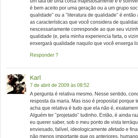
um fala de uma coisa majestosamente e é sofríve
é bem aceito por uma geração ou a um grupo soci
qualidade" ou a "literatura de qualidade" é então
as características que você considera de qualid
nescessariamente corresponde ao que seu vizin
qualidade (e, pela minha experiencia farta, o viz
enxergará qualidade naquilo que você enxerga l
Responder
Karl
7 de abril de 2009 às 08:52
A pergunta é relativa mesmo. Nesse sentido, con
resposta da maria. Mas isso é proposital porque 
acha que relativa é tudo que ela não é, exatament
Alguém ter "projetado" tudinho. Então, é ainda ra
eu querer saber, sob o meu ponto de vista terráque
enviesado, falível, ideologicamente afetado e fin
não menos importante que os anteriores, humano 