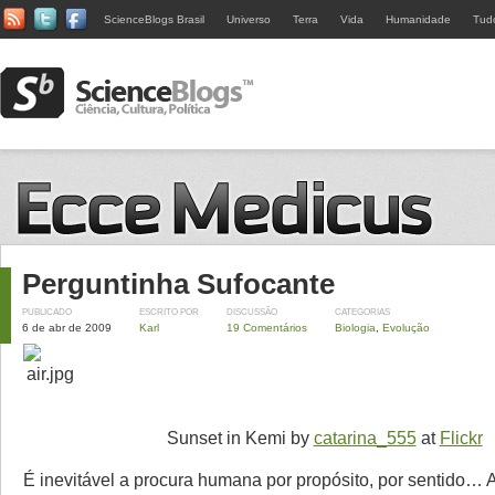
ScienceBlogs Brasil
Universo
Terra
Vida
Humanidade
Tud
Perguntinha Sufocante
PUBLICADO
ESCRITO POR
DISCUSSÃO
CATEGORIAS
6 de abr de 2009
Karl
19 Comentários
Biologia
,
Evolução
Sunset in Kemi by
catarina_555
at
Flickr
É inevitável a procura humana por propósito, por sentido…