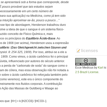
 se apresentará sob a forma que corresponde, desde
 É pouco provável que tais estudos sejam
 necessariamente em um certo número de
(para sua aplicação) na Medicina, como já tem sido
 a intuição aproximar-se-ão, pouco a pouco…
”
esse tipo de abordagem, Henderson trabalhou duro
lve a ideia de que o sangue é um sistema físico-
zido conceito de Físico-Química e, mais
ece os princípios do
Equilíbrio Ácido-Base
. Ao
gos de 1908 (ver acima), Henderson usou a expressão
uilíbrio
: (
Das Gleichgewicht zwischen Säuren und
licenses
ysiol. 8: 254-325, 1909
). Por isso, atribui-se a ele a
1909. Como vimos, o ácido carbônico foi o principal
vida, influenciado por autores do século anterior.
 a perda de “carbonato de soda” do sangue como o
Ecce Medicus
by
Karl
is
ram de cólera, mas essa observação não foi notada a
2.5 Brazil License
.
 sobre o ácido carbônico foi reforçada também pelo
0, como veremos), este era o único componente do
neiramente nos fluidos corporais. A contribuição
 de Ação das Massas de Guldberg e Waage ao
mos que: [H
+
] = k [H2CO3] / [HCO3
–
].