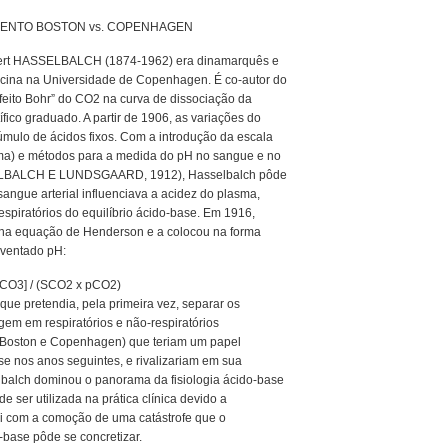
MENTO BOSTON vs. COPENHAGEN
bert HASSELBALCH (1874-1962) era dinamarquês e
icina na Universidade de Copenhagen. É co-autor do
feito Bohr” do CO2 na curva de dissociação da
fico graduado. A partir de 1906, as variações do
mulo de ácidos fixos. Com a introdução da escala
ima) e métodos para a medida do pH no sangue e no
ELBALCH E LUNDSGAARD, 1912), Hasselbalch pôde
sangue arterial influenciava a acidez do plasma,
espiratórios do equilíbrio ácido-base. Em 1916,
 na equação de Henderson e a colocou na forma
inventado pH:
HCO3] / (SCO2 x pCO2)
que pretendia, pela primeira vez, separar os
igem em respiratórios e não-respiratórios
 (Boston e Copenhagen) que teriam um papel
se nos anos seguintes, e rivalizariam em sua
balch dominou o panorama da fisiologia ácido-base
e ser utilizada na prática clínica devido a
oi com a comoção de uma catástrofe que o
-base pôde se concretizar.