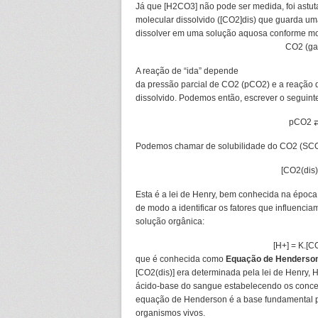
Já que [H2CO3] não pode ser medida, foi astu
molecular dissolvido ([CO2]dis) que guarda u
dissolver em uma solução aquosa conforme most
CO2 (ga
A reação de “ida” depende
da pressão parcial de CO2 (pCO2) e a reação 
dissolvido. Podemos então, escrever o seguinte 
pCO2 ⇄
Podemos chamar de solubilidade do CO2 (SCO2)
[CO2(dis
Esta é a lei de Henry, bem conhecida na época.
de modo a identificar os fatores que influenci
solução orgânica:
[H
+
] = K.[C
que é conhecida como
Equação de Henderso
[CO2(dis)] era determinada pela lei de Henry, 
ácido-base do sangue estabelecendo os conceito
equação de Henderson é a base fundamental p
organismos vivos.