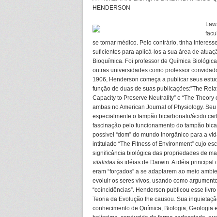
HENDERSON
Law
facu
se tornar médico. Pelo contrário, tinha intere
suficientes para aplicá-los a sua área de atu
Bioquímica. Foi professor de Química Biológic
outras universidades como professor convidado e
1906, Henderson começa a publicar seus estud
função de duas de suas publicações:”The Relati
Capacity to Preserve Neutrality” e “The Theory 
ambas no American Journal of Physiology. Seu 
especialmente o tampão bicarbonato/ácido carb
fascinação pelo funcionamento do tampão bicar
possível “dom” do mundo inorgânico para a vid
intitulado “The Fitness of Environment” cujo e
significância biológica das propriedades de ma
vitalistas
às idéias de Darwin. A idéia principal 
eram “forçados” a se adaptarem ao meio ambie
evoluir os seres vivos, usando como argument
“coincidências”. Henderson publicou esse livr
Teoria da Evolução lhe causou. Sua inquietaçã
conhecimento de Química, Biologia, Geologia 