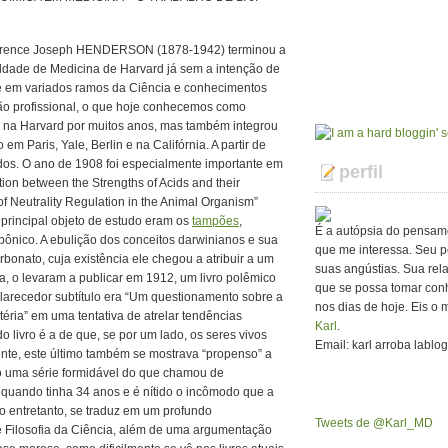
rence Joseph HENDERSON (1878-1942) terminou a
ldade de Medicina de Harvard já sem a intenção de
sse em variados ramos da Ciência e conhecimentos
ação profissional, o que hoje conhecemos como
a na Harvard por muitos anos, mas também integrou
m Paris, Yale, Berlin e na Califórnia. A partir de
os. O ano de 1908 foi especialmente importante em
perfil
on between the Strengths of Acids and their
of Neutrality Regulation in the Animal Organism”
principal objeto de estudo eram os
tampões
,
É a autópsia do pensam
ônico. A ebulição dos conceitos darwinianos e sua
que me interessa. Seu p
bonato, cuja existência ele chegou a atribuir a um
suas angústias. Sua rel
a, o levaram a publicar em 1912, um livro polêmico
que se possa tomar con
sclarecedor subtítulo era “Um questionamento sobre a
nos dias de hoje. Eis o 
téria” em uma tentativa de atrelar tendências
Karl
.
do livro é a de que, se por um lado, os seres vivos
Email: karl arroba lablo
nte, este último também se mostrava “propenso” a
o uma série formidável do que chamou de
o quando tinha 34 anos e é nítido o incômodo que a
o entretanto, se traduz em um profundo
Tweets de @Karl_MD
e Filosofia da Ciência, além de uma argumentação