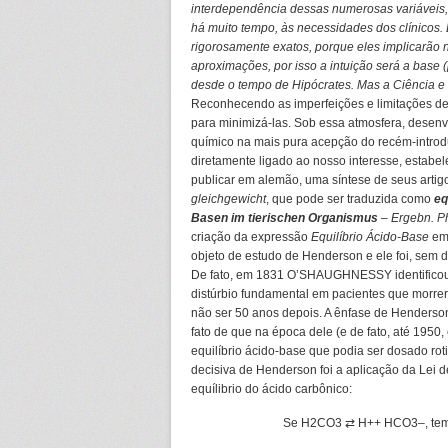
interdependência dessas numerosas variáveis,
há muito tempo, às necessidades dos clínicos.
rigorosamente exatos, porque eles implicarão
aproximações, por isso a intuição será a base 
desde o tempo de Hipócrates. Mas a Ciência e
Reconhecendo as imperfeições e limitações d
para minimizá-las. Sob essa atmosfera, desenvo
químico na mais pura acepção do recém-introdu
diretamente ligado ao nosso interesse, estabel
publicar em alemão, uma síntese de seus arti
gleichgewicht
, que pode ser traduzida como
eq
Basen im tierischen Organismus
– Ergebn. Ph
criação da expressão
Equilíbrio Ácido-Base
em 
objeto de estudo de Henderson e ele foi, sem dú
De fato, em 1831 O’SHAUGHNESSY identificou
distúrbio fundamental em pacientes que morre
não ser 50 anos depois. A ênfase de Henderson
fato de que na época dele (e de fato, até 195
equilíbrio ácido-base que podia ser dosado roti
decisiva de Henderson foi a aplicação da Lei
equílibrio do ácido carbônico:
Se H2CO3 ⇄ H
+
+ HCO3
–
, te