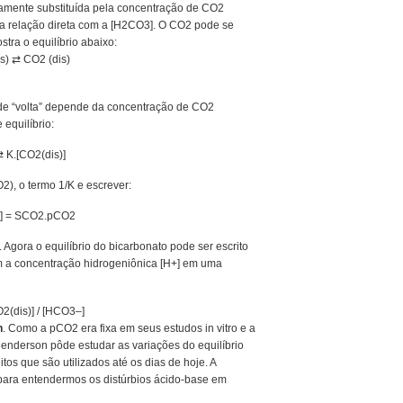
tamente substituída pela concentração de CO2
ma relação direta com a [H2CO3]. O CO2 pode se
ra o equilíbrio abaixo:
s) ⇄ CO2 (dis)
de “volta” depende da concentração de CO2
equilíbrio:
 K.[CO2(dis)]
, o termo 1/K e escrever:
)] = SCO2.pCO2
 Agora o equilíbrio do bicarbonato pode ser escrito
am a concentração hidrogeniônica [H
+
] em uma
O2(dis)] / [HCO3
–
]
n
. Como a pCO2 era fixa em seus estudos in vitro
e
a
Henderson pôde estudar as variações do equilíbrio
s que são utilizados até os dias de hoje. A
ara entendermos os distúrbios ácido-base em