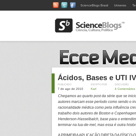
ScienceBlogs Brasil
Universo
Te
Ácidos, Bases e UTI I
PUBLICADO
ESCRITO POR
DISCUSSÃO
7 de ago de 2010
Karl
4 Comentários
Chegamos ao quarto post da série que se inic
autores marcam esse período como sendo o in
racionalidade médica como pela influência cre
trabalho dois autores de Boston e Copenhage
Henderson-Hasselbalch, base para o entendime
terminar na lua-de-mel, mas essa é outra histó
A PRIMEIRA APLICAÇÃO DIRETA DA FÍSICO-Q