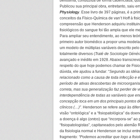
belíssima, conduzida de forma cadenciada, quas
Publicou sua principal obra, entretanto, saiu e
Physiology
. Esse livro de 397 páginas, é a pri
conceitos da Físico-Química de van’t Hoff à fi
compreensão que Henderson adquiriu instituin
fisiológicos do sangue foi tão ampla que ele 
Para ampliar seu entendimento, ao menos teóri
primeiro autor biomédico a propor uma modela
um modelo de múltiplas variáveis descrito pe
totalmente diversos (
Traté de Sociologie Génér
avançado e inédito em 1928. Abaixo transcrevo
respeito do que hoje podemos chamar de Fisi
dúvida, ele ajudou a fundar: “
Segundo as idéia
relacionado como a causa de toda infecção e e
período de ativas descobertas de microorgani
correta, mas sua generalização faz perder de v
interdependência de todas as variáveis que en
concepção toca em um dos principais pontos d
clínicos (…)”.
Henderson se refere aqui às difer
visão “ontológica” e a “fisiopatológica” da doe
a doença é algo (
ontos
) que “incorpora-se” ao 
“fisiopatologistas”, capitaneados pelo alemã
da fisiologia normal e Henderson se inclui en
fragmento:
“Podemos acreditar que logo a fisio