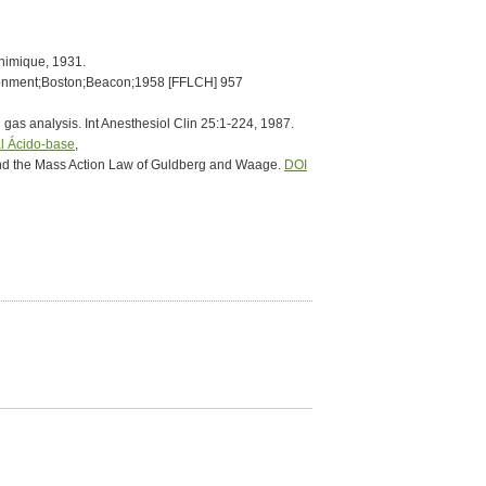
himique, 1931.
ironment;Boston;Beacon;1958 [FFLCH] 957
 gas analysis. Int Anesthesiol Clin 25:1-224, 1987.
al Ácido-base
,
nd the Mass Action Law of Guldberg and Waage.
DOI