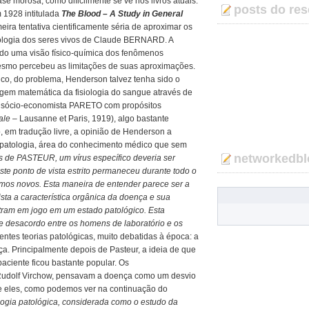
e morosa, como dificilmente se vê nos livros atuais.
posts do res
m 1928 intitulada
The Blood – A Study in General
meira tentativa cientificamente séria de aproximar os
siologia dos seres vivos de Claude BERNARD. A
do uma visão físico-química dos fenômenos
mesmo percebeu as limitações de suas aproximações.
co, do problema, Henderson talvez tenha sido o
gem matemática da fisiologia do sangue através de
lo sócio-economista PARETO com propósitos
ale
– Lausanne et Paris, 1919), algo bastante
, em tradução livre, a opinião de Henderson a
opatologia, área do conhecimento médico que sem
networkedbl
s de PASTEUR, um vírus específico deveria ser
ste ponto de vista estrito permaneceu durante todo o
smos novos. Esta maneira de entender parece ser a
ista a característica orgânica da doença e sua
tram em jogo em um estado patológico. Esta
e desacordo entre os homens de laboratório e os
entes teorias patológicas, muito debatidas à época: a
nça. Principalmente depois de Pasteur, a ideia de que
paciente ficou bastante popular. Os
o Rudolf Virchow, pensavam a doença como um desvio
tre eles, como podemos ver na continuação do
logia patológica, considerada como o estudo da