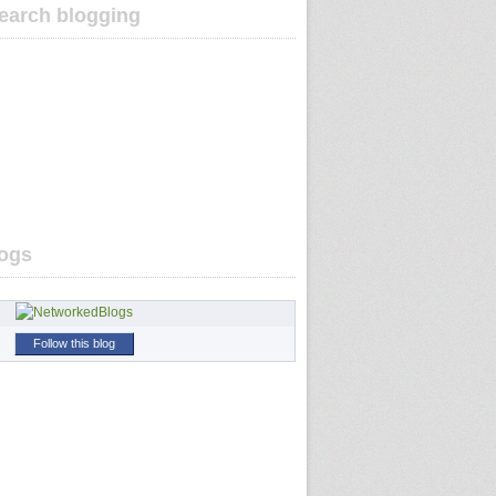
earch blogging
ogs
Follow this blog