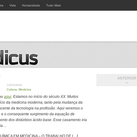
rra
Vida
Humanidade
Tudo Mais
V
ANTERIOR
←
CATEGORIAS
Cultura
,
Medicina
iou
aqui
. Estamos no início do século XX. Muitos
ício da medicina moderna, tanto pela mudança da
scente da tecnologia na profissão. Aqui veremos o
n e o consequente surgimento da equação de
nto dos distúrbios ácido-base.
Esse casamento iria
ria…
UÍMICA EM MEDICINA – O TRABALHO DE L. J.