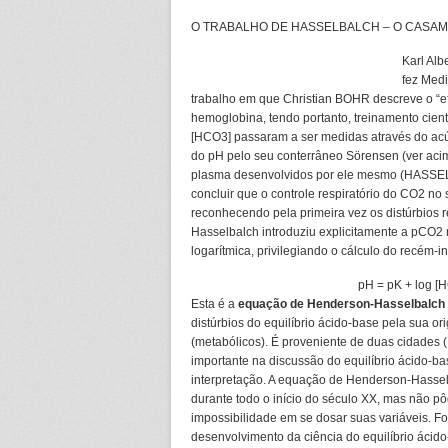
O TRABALHO DE HASSELBALCH – O CASA
Karl Al
fez Med
trabalho em que Christian BOHR descreve o “e
hemoglobina, tendo portanto, treinamento cientí
[HCO3] passaram a ser medidas através do acú
do pH pelo seu conterrâneo Sörensen (ver ac
plasma desenvolvidos por ele mesmo (HASS
concluir que o controle respiratório do CO2 no 
reconhecendo pela primeira vez os distúrbios r
Hasselbalch introduziu explicitamente a pCO2
logarítmica, privilegiando o cálculo do recém-
pH = pK + log [
Esta é a
equação de Henderson-Hasselbalch
distúrbios do equilíbrio ácido-base pela sua or
(metabólicos). É proveniente de duas cidades
importante na discussão do equilíbrio ácido-ba
interpretação. A equação de Henderson-Hassel
durante todo o início do século XX, mas não pôd
impossibilidade em se dosar suas variáveis. F
desenvolvimento da ciência do equilíbrio ácido