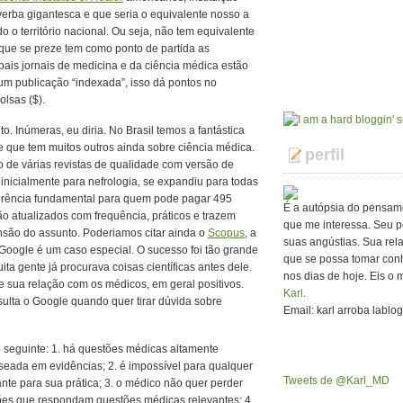
verba gigantesca e que seria o equivalente nosso a
o território nacional. Ou seja, não tem equivalente
 que se preze tem como ponto de partida as
ais jornais de medicina e da ciência médica estão
 um publicação “indexada”, isso dá pontos no
lsas ($).
o. Inúmeras, eu diria. No Brasil temos a fantástica
e que tem muitos outros ainda sobre ciência médica.
perfil
o de várias revistas de qualidade com versão de
 inicialmente para nefrologia, se expandiu para todas
eferência fundamental para quem pode pagar 495
É a autópsia do pensam
ão atualizados com frequência, práticos e trazem
que me interessa. Seu p
nsão do assunto. Poderiamos citar ainda o
Scopus
, a
suas angústias. Sua rel
oogle é um caso especial. O sucesso foi tão grande
que se possa tomar con
uita gente já procurava coisas científicas antes dele.
nos dias de hoje. Eis o 
 sua relação com os médicos, em geral positivos.
Karl
.
sulta o Google quando quer tirar dúvida sobre
Email: karl arroba lablo
 seguinte: 1. há questões médicas altamente
seada em evidências; 2. é impossível para qualquer
Tweets de @Karl_MD
ante para sua prática; 3. o médico não quer perder
ões que respondam questões médicas relevantes; 4.