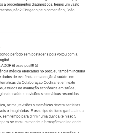
s a procedimentos diagnósticos, temos um vasto
mentas, não? Obrigado pelo comentário, João.
8
ooongo período sem postagens pois voltou com a
aglia!
s ADOREI esse post!!! 😀
rência médica elencadas no post, eu também incluiria
e dados de evidência em atenção à saúde, em
istemáticas da Colaboração Cochrane, em texto
cos, estudos de avaliação econômica em saúde,
gias de saúde e revisões sistemáticas resumidas
co, acima, revisões sistemáticas devem ser feitas
is e imaginárias. E esse tipo de fonte ganha ainda
, sem tempo para dirimir uma dúvida (e nisso 5
 depara-se com um mar de informações online onde