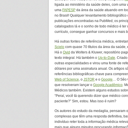
ligada ao ministério da saúde deles, com uma 
uma
FAPESP
da área da saúde atuando em todo 
no Brasil! Qualquer levantamento bibliográfico
publicações encontradas na PubMed; os princip
catalogados lá e o sonho de todo médico é ter
currículo, consegue ganhar concursos e mais bo
Há outras fontes de referência médica, entretant
Scielo
com quase 70 títulos da área da saúde, 
Há o
Ovid
da Wolters & Kluwer, repositório pag
texto integral. Há também o
Up-to-Date
. Criado
outras especialidades e virou uma fonte de r
dólares por uma assinatura anual. Os artigos s
referências bibliográficas-chave para compree
Web of Science
, o
JSTOR
e o
Google
… O Sêo G
que resolveram lançar o
Google Acadêmico
. M
Médicos também. Existem alguns estudos sobre
“Peraí, você tá querendo dizer que médico con
paciente?” Sim, estou. Mas isso é ruim?
Os autores do estudo da medaglia, pensaram o
complexas que têm uma resposta definitiva, ba
indivíduo reter toda a informação médica relev
mais que alguns minutos procurando informaç