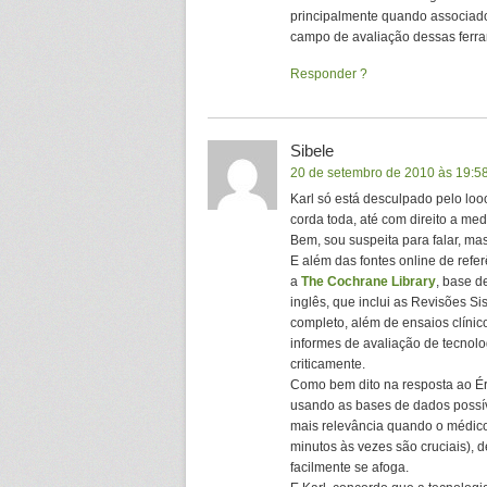
principalmente quando associado
campo de avaliação dessas ferra
Responder
Sibele
20 de setembro de 2010 às 19:5
Karl só está desculpado pelo lo
corda toda, até com direito a med
Bem, sou suspeita para falar, ma
E além das fontes online de refe
a
The Cochrane Library
, base d
inglês, que inclui as Revisões S
completo, além de ensaios clíni
informes de avaliação de tecnolo
criticamente.
Como bem dito na resposta ao Éri
usando as bases de dados possíve
mais relevância quando o médico
minutos às vezes são cruciais),
facilmente se afoga.