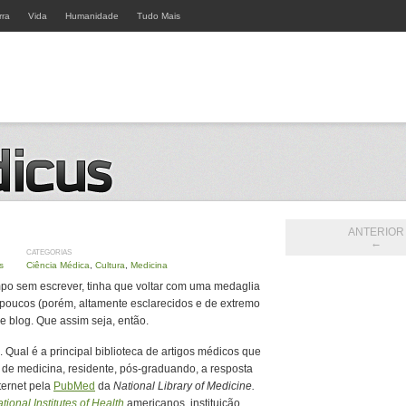
rra
Vida
Humanidade
Tudo Mais
ANTERIOR
←
CATEGORIAS
s
Ciência Médica
,
Cultura
,
Medicina
mpo sem escrever, tinha que voltar com uma medaglia
 poucos (porém, altamente esclarecidos e de extremo
e blog. Que assim seja, então.
 Qual é a principal biblioteca de artigos médicos que
 de medicina, residente, pós-graduando, a resposta
ternet pela
PubMed
da
National Library of Medicine.
tional Institutes of Health
americanos, instituição