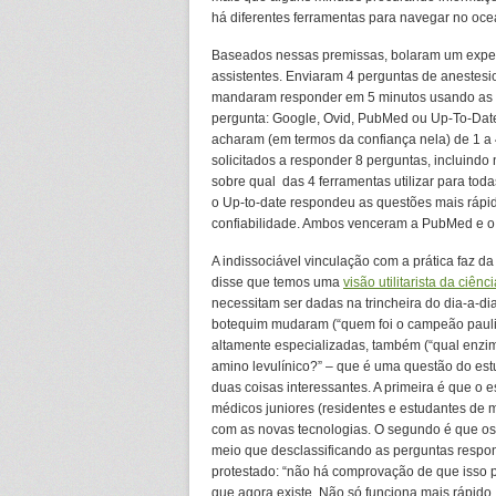
há diferentes ferramentas para navegar no oc
Baseados nessas premissas, bolaram um exper
assistentes. Enviaram 4 perguntas de anestesio
mandaram responder em 5 minutos usando as s
pergunta: Google, Ovid, PubMed ou Up-To-Date.
acharam (em termos da confiança nela) de 1 a
solicitados a responder 8 perguntas, incluindo
sobre qual das 4 ferramentas utilizar para t
o Up-to-date respondeu as questões mais rápid
confiabilidade. Ambos venceram a PubMed e o
A indissociável vinculação com a prática faz 
disse que temos uma
visão utilitarista da ciênc
necessitam ser dadas na trincheira do dia-a-
botequim mudaram (“quem foi o campeão paulist
altamente especializadas, também (“qual enzim
amino levulínico?” – que é uma questão do est
duas coisas interessantes. A primeira é que o e
médicos juniores (residentes e estudantes de m
com as novas tecnologias. O segundo é que os 
meio que desclassificando as perguntas respo
protestado: “não há comprovação de que isso 
que agora existe. Não só funciona mais rápid