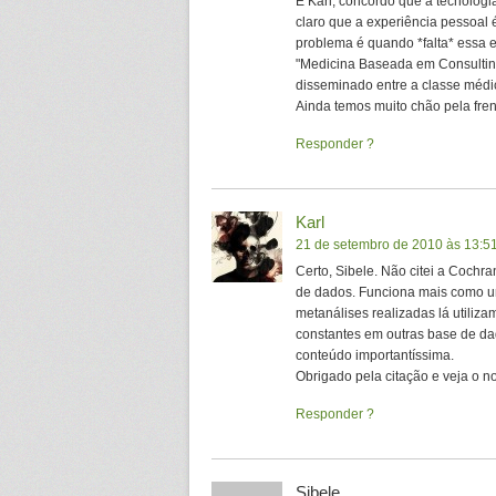
E Karl, concordo que a tecnolog
claro que a experiência pessoal 
problema é quando *falta* essa e
"Medicina Baseada em Consultin
disseminado entre a classe médic
Ainda temos muito chão pela frent
Responder
Karl
21 de setembro de 2010 às 13:5
Certo, Sibele. Não citei a Coch
de dados. Funciona mais como um 
metanálises realizadas lá utiliza
constantes em outras base de da
conteúdo importantíssima.
Obrigado pela citação e veja o no
Responder
Sibele