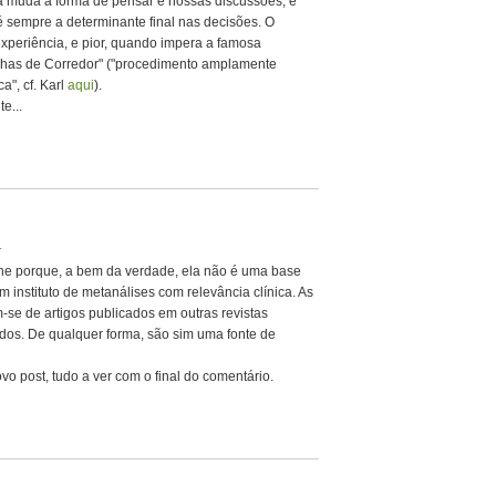
ia muda a forma de pensar e nossas discussões, e
é sempre a determinante final nas decisões. O
xperiência, e pior, quando impera a famosa
has de Corredor" ("procedimento amplamente
a", cf. Karl
aqui
).
e...
1
rane porque, a bem da verdade, ela não é uma base
instituto de metanálises com relevância clínica. As
m-se de artigos publicados em outras revistas
dos. De qualquer forma, são sim uma fonte de
vo post, tudo a ver com o final do comentário.