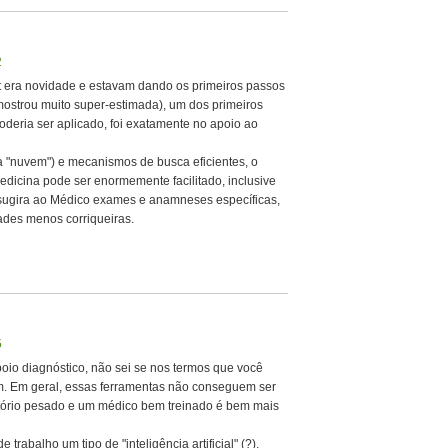
2
t era novidade e estavam dando os primeiros passos
e mostrou muito super-estimada), um dos primeiros
deria ser aplicado, foi exatamente no apoio ao
"nuvem") e mecanismos de busca eficientes, o
medicina pode ser enormemente facilitado, inclusive
 sugira ao Médico exames e anamneses específicas,
ades menos corriqueiras.
5
oio diagnóstico, não sei se nos termos que você
m. Em geral, essas ferramentas não conseguem ser
tório pesado e um médico bem treinado é bem mais
trabalho um tipo de "inteligência artificial" (?),