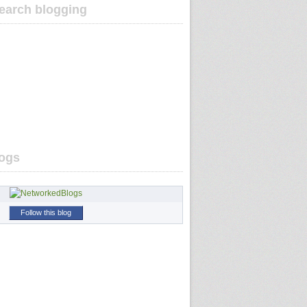
earch blogging
ogs
Follow this blog