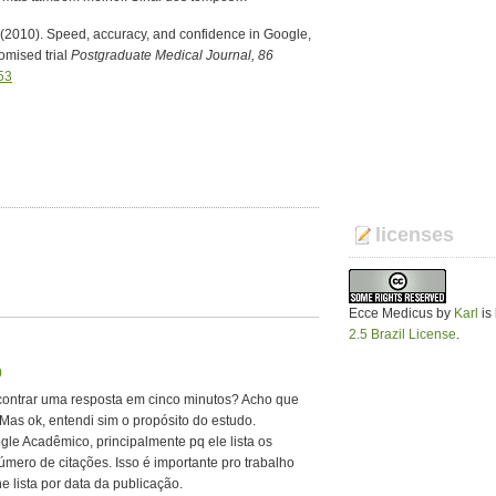
E. (2010). Speed, accuracy, and confidence in Google,
omised trial
Postgraduate Medical Journal, 86
53
licenses
Ecce Medicus
by
Karl
is
2.5 Brazil License
.
0
ncontrar uma resposta em cinco minutos? Acho que
a. Mas ok, entendi sim o propósito do estudo.
le Acadêmico, principalmente pq ele lista os
úmero de citações. Isso é importante pro trabalho
ne lista por data da publicação.