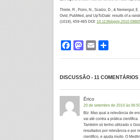
Thiele, R., Poiro, N., Scalzo, D., & Nemergut, 
Ovid, PubMed, and UpToDate: results of a rand
(1018), 459-465 DOI:
10.1136/pgmj.2010.0980
Facebook
Mastodon
Email
Share
DISCUSSÃO - 11 COMENTÁRIOS
Érico
20 de setembro de 2010 às 06:5
Blz. Mas qual a relevância de e
vai até contra a prática científic
Também só tenho utilizado o Goog
resultados por relevância e por n
científico, e ajuda muito. O Medli