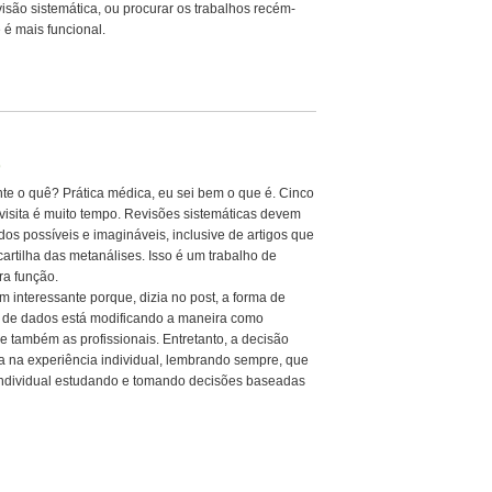
são sistemática, ou procurar os trabalhos recém-
é mais funcional.
9
ente o quê? Prática médica, eu sei bem o que é. Cinco
isita é muito tempo. Revisões sistemáticas devem
dos possíveis e imagináveis, inclusive de artigos que
artilha das metanálises. Isso é um trabalho de
ra função.
m interessante porque, dizia no post, a forma de
e de dados está modificando a maneira como
 também as profissionais. Entretanto, a decisão
 na experiência individual, lembrando sempre, que
individual estudando e tomando decisões baseadas