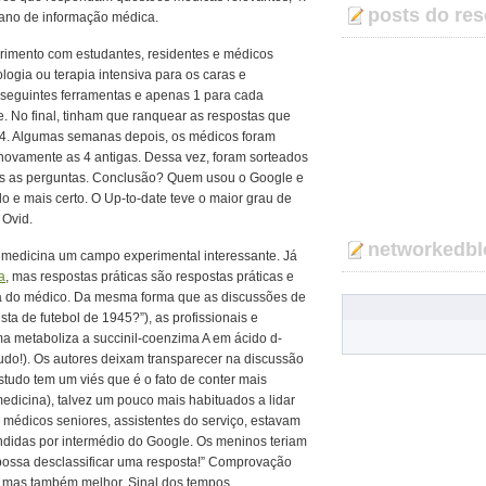
posts do res
eano de informação médica.
imento com estudantes, residentes e médicos
logia ou terapia intensiva para os caras e
eguintes ferramentas e apenas 1 para cada
 No final, tinham que ranquear as respostas que
 4. Algumas semanas depois, os médicos foram
 novamente as 4 antigas. Dessa vez, foram sorteados
odas as perguntas. Conclusão? Quem usou o Google e
o e mais certo. O Up-to-date teve o maior grau de
 Ovid.
networkedbl
da medicina um campo experimental interessante. Já
ia
, mas respostas práticas são respostas práticas e
dia do médico. Da mesma forma que as discussões de
a de futebol de 1945?”), as profissionais e
a metaboliza a succinil-coenzima A em ácido d-
udo!). Os autores deixam transparecer na discussão
studo tem um viés que é o fato de conter mais
edicina), talvez um pouco mais habituados a lidar
médicos seniores, assistentes do serviço, estavam
ndidas por intermédio do Google. Os meninos teriam
possa desclassificar uma resposta!” Comprovação
o, mas também melhor. Sinal dos tempos…