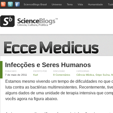
ScienceBlogs Brasil
Universo
Terra
Vida
Humanidade
Tud
Infecções e Seres Humanos
PUBLICADO
ESCRITO POR
DISCUSSÃO
CATEGORIAS
7 de maio de 2011
Karl
8 Comentários
Ciência Médica
,
Gripe Suína
,
M
Estamos mesmo vivendo um tempo de dificuldades no que di
luta contra as bactérias multirresistentes. Recentemente, tiv
alguns dados de uma unidade de terapia intensiva que com
vocês agora na figura abaixo.