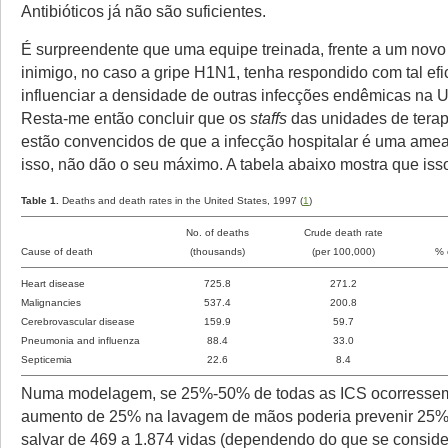
Antibióticos já não são suficientes.
É surpreendente que uma equipe treinada, frente a um nov
inimigo, no caso a gripe H1N1, tenha respondido com tal efi
influenciar a densidade de outras infecções endêmicas na UT
Resta-me então concluir que os
staffs
das unidades de terap
estão convencidos de que a infecção hospitalar é uma amea
isso, não dão o seu máximo. A tabela abaixo mostra que isso 
Table 1.
Deaths and death rates in the United States, 1997 (
1
)
No. of deaths
Crude death rate
Cause of death
(thousands)
(per 100,000)
% 
Heart disease
725.8
271.2
Malignancies
537.4
200.8
Cerebrovascular disease
159.9
59.7
Pneumonia and influenza
88.4
33.0
Septicemia
22.6
8.4
Numa modelagem, se 25%-50% de todas as ICS ocorressem
aumento de 25% na lavagem de mãos poderia prevenir 25%
salvar de 469 a 1.874 vidas (dependendo do que se conside