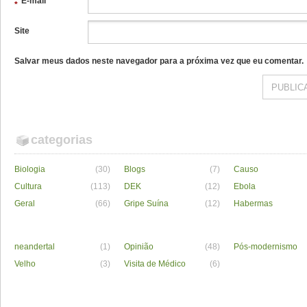
E-mail
*
Site
Salvar meus dados neste navegador para a próxima vez que eu comentar.
categorias
Biologia
(30)
Blogs
(7)
Causo
Cultura
(113)
DEK
(12)
Ebola
Geral
(66)
Gripe Suína
(12)
Habermas
neandertal
(1)
Opinião
(48)
Pós-modernismo
Velho
(3)
Visita de Médico
(6)