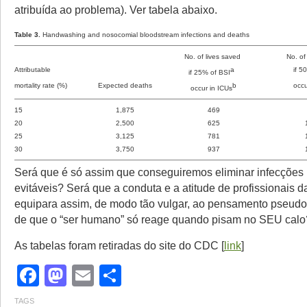
atribuída ao problema). Ver tabela abaixo.
Table 3.
Handwashing and nosocomial bloodstream infections and deaths
No. of lives saved
No. of
Attributable
a
if 5
if 25% of BSI
mortality rate (%)
Expected deaths
b
occu
occur in ICUs
15
1,875
469
20
2,500
625
25
3,125
781
30
3,750
937
Será que é só assim que conseguiremos eliminar infecções
evitáveis? Será que a conduta e a atitude de profissionais 
equipara assim, de modo tão vulgar, ao pensamento pseudo
de que o “ser humano” só reage quando pisam no SEU calo
As tabelas foram retiradas do site do CDC [
link
]
Facebook
Mastodon
Email
Share
TAGS