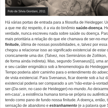
Foto de Silvia Giordani, 2011
Há várias portas de entrada para a filosofia de Heidegger. 
a que me diz respeito, é a via do binômio
saúde-doença
. H
verdade, nunca escreveu nada sobre saúde ou doença. Para
mais prioritária a relação do que ele chamava de ser-no-m
finitude,
última de nossas possibilidades, e, talvez por ess
chegou a relacionar isso ao significado existencial de estar 
cronicamente uma dor. (Talvez, nos Seminários de Zollikon
de forma ainda indireta). Mas, segundo Svenaeus[1], uma a
e seu caráter enigmático sob a fenomenologia do Heidegger
Tempo poderia abrir caminho para o entendimento do adoec
de vista existencial. Para Svenaeus, ficar doente sob a luz
existencial poderia ser comparado a um “não-estar-à-vonta
ser-(
Da-sein
, no caso de Heidegger)-no-mundo. Ao deixarmos
em-casa’, a existência humana torna-se própria ou autêntica,
tendo como pano de fundo nossa finitude. A doença, então, t
sensação de abandono e
estranhamento
(e a palavra que