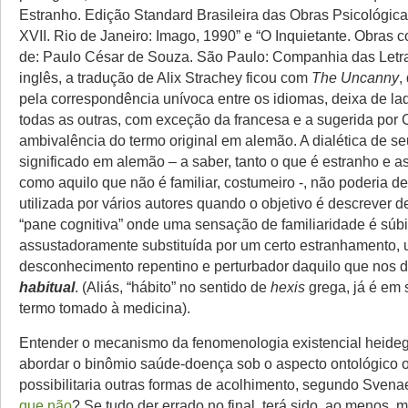
Estranho. Edição Standard Brasileira das Obras Psicológica
XVII. Rio de Janeiro: Imago, 1990” e “O Inquietante. Obras c
de: Paulo César de Souza. São Paulo: Companhia das Letra
inglês, a tradução de Alix Strachey ficou com
The Uncanny
,
pela correspondência unívoca entre os idiomas, deixa de l
todas as outras, com exceção da francesa e a sugerida por 
ambivalência do termo original em alemão. A dialética de s
significado em alemão – a saber, tanto o que é estranho e 
como aquilo que não é familiar, costumeiro -, não poderia de
utilizada por vários autores quando o objetivo é descrever 
“pane cognitiva” onde uma sensação de familiaridade é súbi
assustadoramente substituída por um certo estranhamento,
desconhecimento repentino e perturbador daquilo que nos d
habitual
. (Aliás, “hábito” no sentido de
hexis
grega, já é em 
termo tomado à medicina).
Entender o mecanismo da fenomenologia existencial heideg
abordar o binômio saúde-doença sob o aspecto ontológico 
possibilitaria outras formas de acolhimento, segundo Svenae
que não
? Se tudo der errado no final, terá sido, ao menos, 