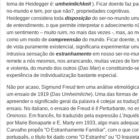
toma de Heidegger é:
umheimlichkeit
). Ficar doente faz pa
no-mundo e tem, por que não?, propriedades cognitivas.
Heidegger considera toda
disposição
do ser-no-mundo um
de
entendimento
, o que permite interpretar o adoecimento
um sentimento – muito ruim, no mais das vezes -, mas, ao 
como um modo de
compreensão
do mundo. Ficar doente, 
de vista puramente existencial, significaria experimentar um
intrusiva sensação de
estranhamento
em nosso ser-no-mu
remete a nós mesmos, nos arrancando, muitas vezes de for
e violenta, do mundo dos outros (
Das Man
) e constituindo-
experiência de individualização bastante especial.
Não por acaso, Sigmund Freud tem uma análise etimológic
um ensaio de 1919 (
Das Umheimliche
). Uma das formas de
apreender o significado geral da palavra é cotejar as traduçõ
ensaio. No italiano, o ensaio de Freud é
Il Perturbante,
no e
Ominoso
. Em francês, foi traduzido pela expressão
L’Inquié
por Marie Bonaparte e E. Marty em 1933, algo mais adequa
Carvalho propôs “O Estranhamente Familiar”, com o que c
português, o título foi dado como “O Estranho” ou “O Inquieta