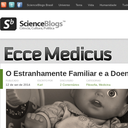
ScienceBlogs Brasil
Universo
Terra
Vida
Humanidade
Tud
O Estranhamente Familiar e a Doe
PUBLICADO
ESCRITO POR
DISCUSSÃO
CATEGORIAS
12 de set de 2014
Karl
2 Comentários
Filosofia
,
Medicina