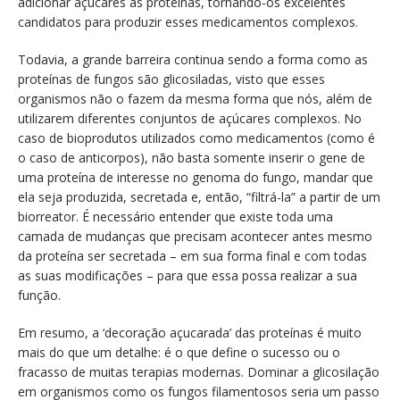
adicionar açúcares às proteínas, tornando-os excelentes
candidatos para produzir esses medicamentos complexos.
Todavia, a grande barreira continua sendo a forma como as
proteínas de fungos são glicosiladas, visto que esses
organismos não o fazem da mesma forma que nós, além de
utilizarem diferentes conjuntos de açúcares complexos. No
caso de bioprodutos utilizados como medicamentos (como é
o caso de anticorpos), não basta somente inserir o gene de
uma proteína de interesse no genoma do fungo, mandar que
ela seja produzida, secretada e, então, “filtrá-la” a partir de um
biorreator. É necessário entender que existe toda uma
camada de mudanças que precisam acontecer antes mesmo
da proteína ser secretada – em sua forma final e com todas
as suas modificações – para que essa possa realizar a sua
função.
Em resumo, a ‘decoração açucarada’ das proteínas é muito
mais do que um detalhe: é o que define o sucesso ou o
fracasso de muitas terapias modernas. Dominar a glicosilação
em organismos como os fungos filamentosos seria um passo