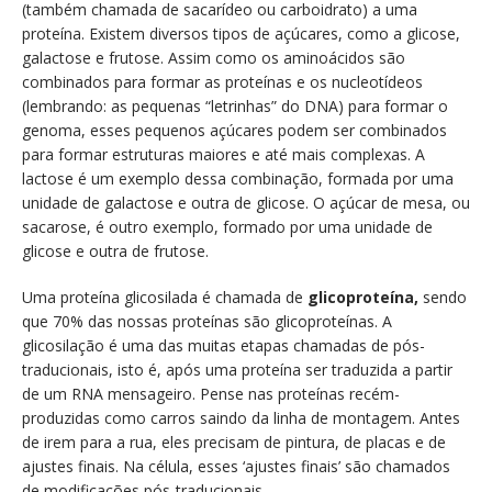
(também chamada de sacarídeo ou carboidrato) a uma
proteína. Existem diversos tipos de açúcares, como a glicose,
galactose e frutose. Assim como os aminoácidos são
combinados para formar as proteínas e os nucleotídeos
(lembrando: as pequenas “letrinhas” do DNA) para formar o
genoma, esses pequenos açúcares podem ser combinados
para formar estruturas maiores e até mais complexas. A
lactose é um exemplo dessa combinação, formada por uma
unidade de galactose e outra de glicose. O açúcar de mesa, ou
sacarose, é outro exemplo, formado por uma unidade de
glicose e outra de frutose.
Uma proteína glicosilada é chamada de
glicoproteína,
sendo
que 70% das nossas proteínas são glicoproteínas. A
glicosilação é uma das muitas etapas chamadas de pós-
traducionais, isto é, após uma proteína ser traduzida a partir
de um RNA mensageiro. Pense nas proteínas recém-
produzidas como carros saindo da linha de montagem. Antes
de irem para a rua, eles precisam de pintura, de placas e de
ajustes finais. Na célula, esses ‘ajustes finais’ são chamados
de modificações pós-traducionais.