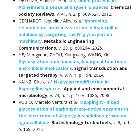
DETOMA, Alaina S.
et al
.
Misfolded proteins in
Alzheimer’s disease and type II diabetes
.
Chemical
Society Reviews
, v. 41, n. 2, p. 608-621, 2012.
GERHARDT, Jaqueline Aline
et al
.
Improving
recombinant protein secretion in Aspergillus
nidulans by targeting the N-glycosylation
machinery
.
Metabolic Engineering
Communications
, v. 20, p. e00264, 2025.
HE, Mengyuan; ZHOU, Xiangxiang; WANG, Xin.
Glycosylation: mechanisms, biological functions
and clinical implications
.
Signal transduction and
targeted therapy
, v. 9, n. 1, p. 194, 2024.
KAINZ, Elke
et al
.
N-glycan modification in
Aspergillus species
.
Applied and environmental
microbiology
, v. 74, n. 4, p. 1076-1086, 2008.
RUBIO, Marcelo Ventura
et al
.
Mapping N-linked
glycosylation of carbohydrate-active enzymes in
the secretome of Aspergillus nidulans grown on
lignocellulose
.
Biotechnology for biofuels
, v. 9, n. 1,
p. 168, 2016.