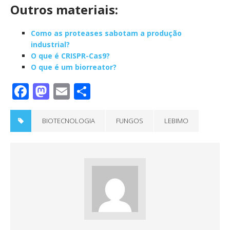
Outros materiais:
Como as proteases sabotam a produção
industrial?
O que é CRISPR-Cas9?
O que é um biorreator?
F
M
E
S
a
a
m
h
c
st
ai
a
BIOTECNOLOGIA
FUNGOS
LEBIMO
e
o
l
re
b
d
o
o
o
n
k