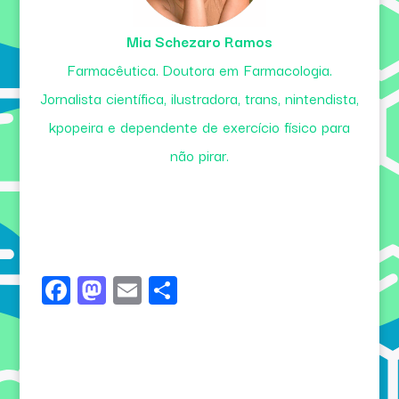
Mia Schezaro Ramos
Farmacêutica. Doutora em Farmacologia.
Jornalista científica, ilustradora, trans, nintendista,
kpopeira e dependente de exercício físico para
não pirar.
Fa
M
E
Sh
ce
as
m
ar
bo
to
ail
e
ok
do