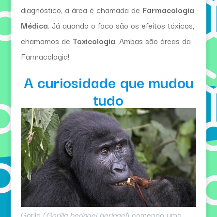
diagnóstico, a área é chamada de
Farmacologia
Médica
. Já quando o foco são os efeitos tóxicos,
chamamos de
Toxicologia
. Ambas são áreas da
Farmacologia!
A curiosidade que mudou
tudo
Gorila (
Gorilla beringei beringei
) comendo uma