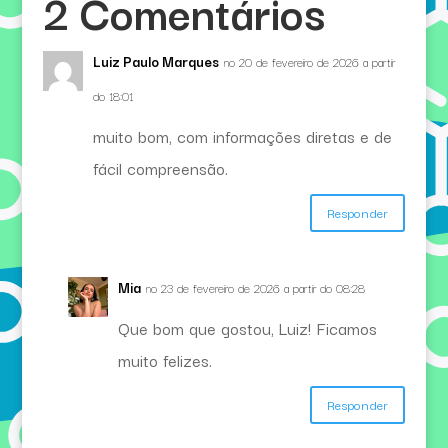
2 Comentários
n
Luiz Paulo Marques
no 20 de fevereiro de 2026 a partir
do 18:01
muito bom, com informações diretas e de
fácil compreensão.
Responder
Mia
no 23 de fevereiro de 2026 a partir do 08:28
Que bom que gostou, Luiz! Ficamos
muito felizes.
Responder