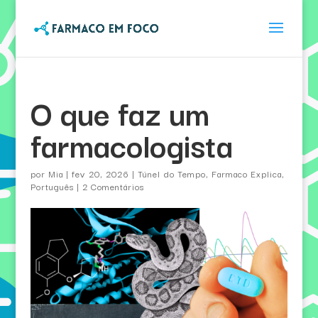
O que faz um
farmacologista
por
Mia
|
fev 20, 2026
|
Túnel do Tempo
,
Farmaco Explica
,
Português
|
2 Comentários