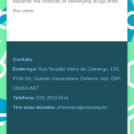
expands the chances of identifying drugs after
the crime
Contato
Endereço:
Rua Tessália Vieira de Camargo, 126,
FCM 06, Cidade Universitária Zeferino Vaz, CEP:
13083-887
Telefone:
(19) 3521.9141
Tire suas dúvidas:
pfarmaco@unicamp.br