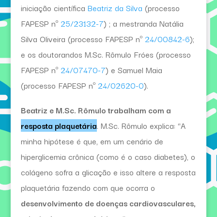
iniciação científica
Beatriz da Silva
(processo
FAPESP nº
25/23132-7
) ; a mestranda Natália
Silva Oliveira (processo FAPESP nº
24/00842-6
);
e os doutorandos M.Sc. Rômulo Fróes (processo
FAPESP nº
24/07470-7
) e Samuel Maia
(processo FAPESP nº
24/02620-0
).
Beatriz e M.Sc. Rômulo trabalham com a
resposta plaquetária
. M.Sc. Rômulo explica: “A
minha hipótese é que, em um cenário de
hiperglicemia crônica (como é o caso diabetes), o
colágeno sofra a glicação e isso altere a resposta
plaquetária fazendo com que ocorra o
desenvolvimento de doenças cardiovasculares,