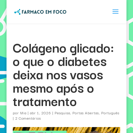
Colágeno glicado:
o que o diabetes
deixa nos vasos
mesmo após o
tratamento
por
Mia
|
abr 1, 2026
|
Pesquisa
,
Portas Abertas
,
Português
|
2 Comentários