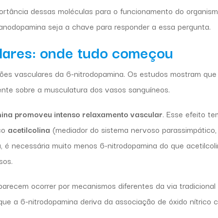
portância dessas moléculas para o funcionamento do organis
ianodopamina seja a chave para responder a essa pergunta.
ulares: onde tudo começou
ções vasculares da 6-nitrodopamina. Os estudos mostram que
nte sobre a musculatura dos vasos sanguíneos.
ina promoveu intenso relaxamento vascular
. Esse efeito te
ico
acetilcolina
(mediador do sistema nervoso parassimpático,
a, é necessária muito menos 6-nitrodopamina do que acetilcol
sos.
arecem ocorrer por mecanismos diferentes da via tradicional
 que a 6-nitrodopamina deriva da associação de óxido nítrico 