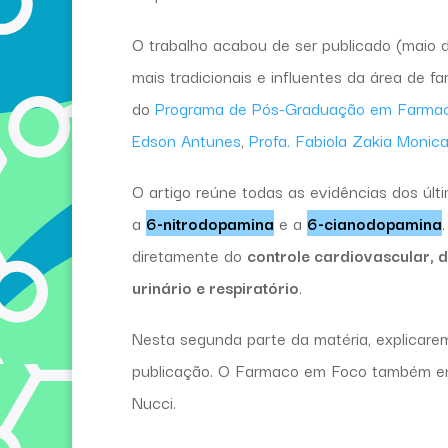
O trabalho acabou de ser publicado (maio
mais tradicionais e influentes da área de 
do
Programa de Pós-Graduação em Farmac
Edson Antunes
,
Profa. Fabiola Zakia Monic
O artigo reúne todas as evidências dos úl
a
6-nitrodopamina
e a
6-cianodopamina
diretamente do
controle cardiovascular, 
urinário e respiratório
.
Nesta segunda parte da matéria, explicare
publicação. O Farmaco em Foco também entre
Nucci.