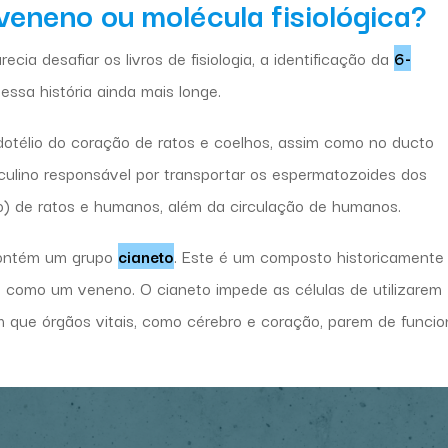
eneno ou molécula fisiológica?
recia desafiar os livros de fisiologia, a identificação da
6-
 essa história ainda mais longe.
ndotélio do coração de ratos e coelhos, assim como no ducto
culino responsável por transportar os espermatozoides dos
ão) de ratos e humanos, além da circulação de humanos.
contém um grupo
cianeto
. Este é um composto historicamente
o como um veneno. O cianeto impede as células de utilizarem
om que órgãos vitais, como cérebro e coração, parem de funcio