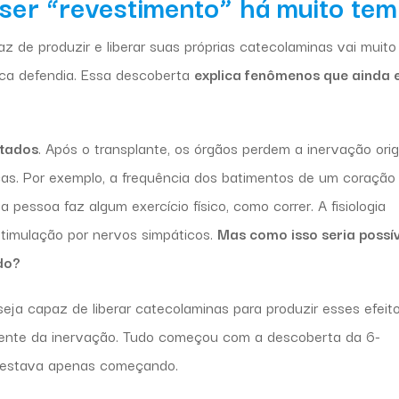
 ser “revestimento” há muito te
z de produzir e liberar suas próprias catecolaminas vai muito
sica defendia. Essa descoberta
explica fenômenos que ainda
ntados
. Após o transplante, os órgãos perdem a inervação origi
cas. Por exemplo, a frequência dos batimentos de um coração
pessoa faz algum exercício físico, como correr. A fisiologia
estimulação por nervos simpáticos.
Mas como isso seria possív
do?
 seja capaz de liberar catecolaminas para produzir esses efeit
mente da inervação. Tudo começou com a descoberta da 6-
ia estava apenas começando.