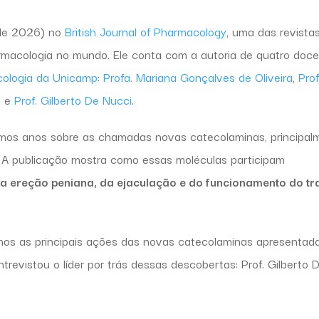
 de 2026) no
British Journal of Pharmacology
, uma das revista
farmacologia no mundo. Ele conta com a autoria de quatro doc
ologia da Unicamp
:
Profa. Mariana Gonçalves de Oliveira
,
Prof
a
e
Prof. Gilberto De Nucci
.
timos anos sobre as chamadas novas catecolaminas, principal
. A publicação mostra como essas moléculas participam
da ereção peniana, da ejaculação e do funcionamento do tr
mos as principais ações das novas catecolaminas apresentad
vistou o líder por trás dessas descobertas: Prof. Gilberto 