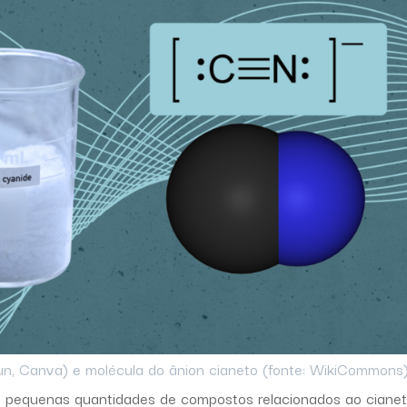
lun, Canva) e molécula do ânion cianeto (fonte: WikiCommons)
 pequenas quantidades de compostos relacionados ao ciane