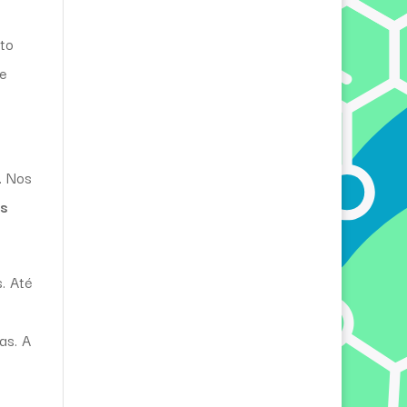
ito
te
. Nos
es
. Até
as. A