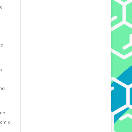
mo
 a
m
ina
 do
com a