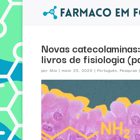
Novas catecolaminas:
livros de fisiologia (p
por
Mia
|
maio 25, 2026
|
Português
,
Pesquisa