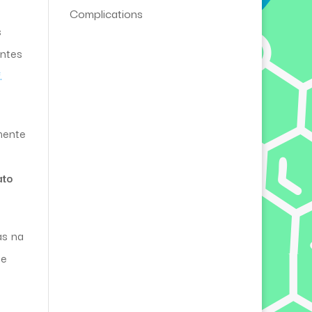
Complications
s
entes
.
mente
ato
as na
De