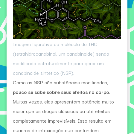
Imagem figurativa da molécula do THC
(tetrahidrocanabinol, um canabinoide) sendo
modificada estruturalmente para gerar um
canabinoide sintético (NSP).
Como as NSP são substâncias modificadas,
pouco se sabe sobre seus efeitos no corpo
.
Muitas vezes, elas apresentam potência muito
maior que as drogas clássicas ou até efeitos
completamente imprevisíveis. Isso resulta em
quadros de intoxicação que confundem