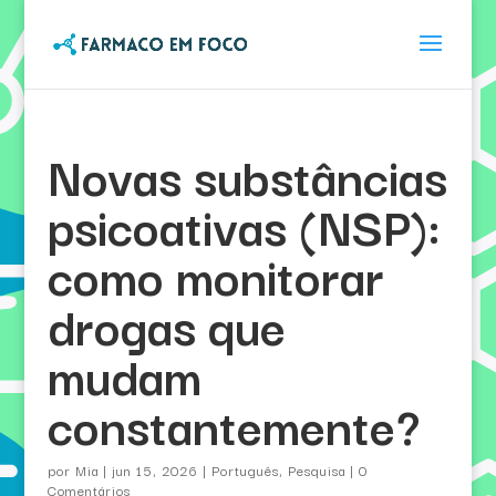
Novas substâncias
psicoativas (NSP):
como monitorar
drogas que
mudam
constantemente?
por
Mia
|
jun 15, 2026
|
Português
,
Pesquisa
|
0
Comentários