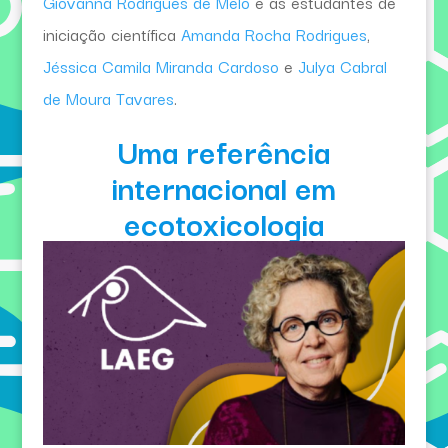
Giovanna Rodrigues de Melo
e as estudantes de
iniciação científica
Amanda Rocha Rodrigues
,
Jéssica Camila Miranda Cardoso
e
Julya Cabral
de Moura Tavares
.
Uma referência
internacional em
ecotoxicologia