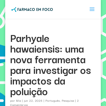
Parhyale
hawaiensis: uma
nova ferramenta
para investigar os
impactos da
poluição
por
Mia
|
jun 22, 2026
|
Português
,
Pesquisa
|
2
Comentários