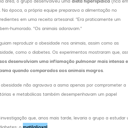
 na área, o grupo desenvolveu uma
dieta hiperlipídica
(rica e
. Na época, a própria equipe preparava a alimentação no
ngredientes em uma receita artesanal. “Era praticamente um
m bem-humorado. “Os animais adoravam.”
uiam reproduzir a obesidade nos animais, assim como as
sidade, como o diabetes. Os experimentos mostraram que, as
sos desenvolviam uma inflamação pulmonar mais intensa e
 asma quando comparados aos animais magros
.
a obesidade não agravava a asma apenas por comprometer a
matórias e metabólicas também desempenhavam um papel
investigação que, anos mais tarde, levaria o grupo a estudar
diabetes: o
metilglioxal
.