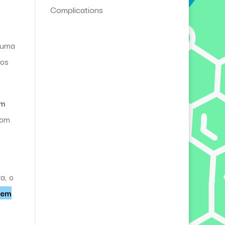
Complications
 uma
vos
em
com
a, o
 em