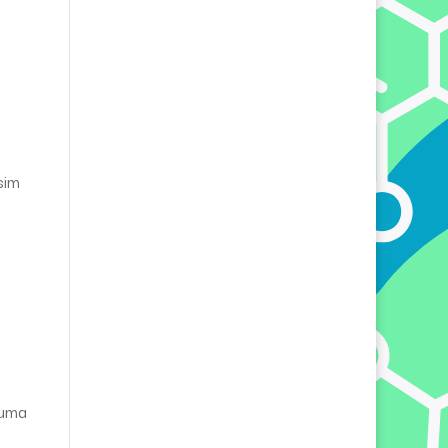
m
sim
 uma