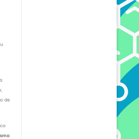
iu
os
,
ão de
sco
asma