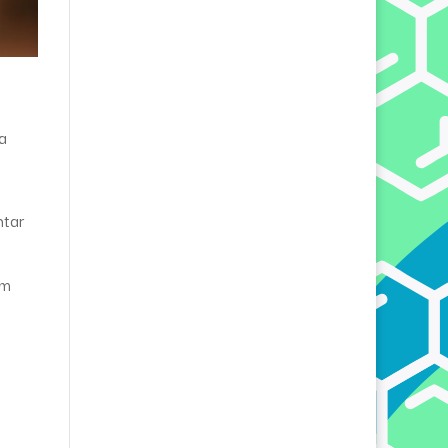
a
ntar
am