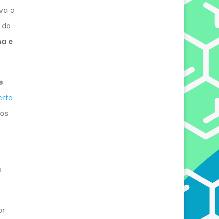
ava a
 do
a e
e
erto
dos
a
or