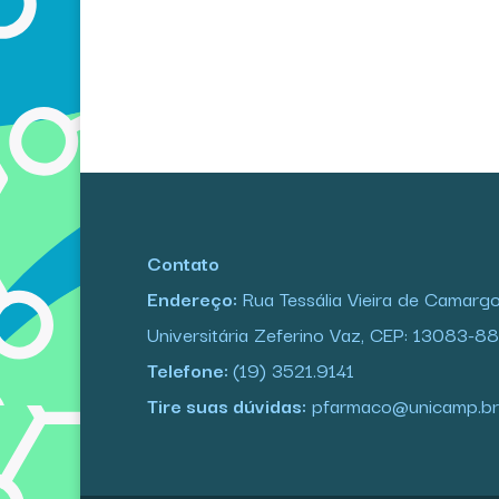
Contato
Endereço:
Rua Tessália Vieira de Camarg
Universitária Zeferino Vaz, CEP: 13083-8
Telefone:
(19) 3521.9141
Tire suas dúvidas:
pfarmaco@unicamp.br