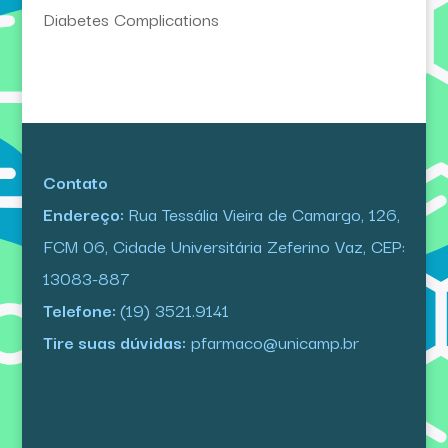
Diabetes Complications
Contato
Endereço:
Rua Tessália Vieira de Camargo, 126,
FCM 06, Cidade Universitária Zeferino Vaz, CEP:
13083-887
Telefone:
(19) 3521.9141
Tire suas dúvidas:
pfarmaco@unicamp.br