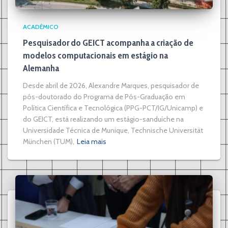
ACADÊMICO
Pesquisador do GEICT acompanha a criação de
modelos computacionais em estágio na
Alemanha
Desde abril de 2026, Alexandre Marques, pesquisador de
pós-doutorado do Programa de Pós-Graduação em
Política Científica e Tecnológica (PPG-PCT/IG/Unicamp) e
do GEICT, está realizando um estágio-sanduíche na
Universidade Técnica de Munique, Technische Universität
München (TUM),
Leia mais