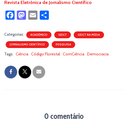
Revista Eletrônica de Jornalismo Científico
Fa
M
E
S
ce
as
m
h
b
to
ail
ar
Categorias:
ACADÊMICO
GEICT
GEICT NA MÍDIA
o
d
e
JORNALISMO CIENTÍFICO
PESQUISA
ok
o
Tags:
Ciência
Código Florestal
ComCiência
Democracia
n
0 comentário