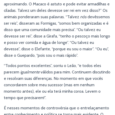
aproximando. O Macaco é astuto e pode evitar armadilhas e
ciladas. Talvez um deles devesse ser rei em vez disso?” Os
animais ponderaram suas palavras. “Talvez
nós
devêssemos
ser reis”, disseram as Formigas, “somos bem organizadas e é
disso que uma comunidade mais precisa”. “Ou talvez eu
devesse ser rei”, disse a Girafa, “tenho o pescoço mais longo
e posso ver comida e água de longe”. “Ou talvez eu
devesse”, disse o Elefante, “porque eu sou o maior”. “Ou eu”,
disse o Guepardo, “pois sou o mais rápido”.
“Todos pontos excelentes”, sorriu o Leão, “e todos eles
parecem
igualmente
válidos para mim. Continuem discutindo
e resolvam suas diferenças. No momento em que vocês
concordarem sobre meu sucessor (mas em nenhum
momento antes), ele ou ela terá minha coroa. Levem o
tempo que precisarem!”.
É nesses momentos de controvérsia que o entrelaçamento
entre conhecimento e política se torna mais evidente. O