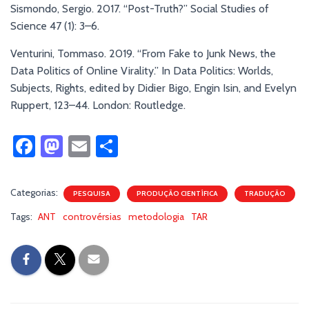
Sismondo, Sergio. 2017. “Post-Truth?” Social Studies of
Science 47 (1): 3–6.
Venturini, Tommaso. 2019. “From Fake to Junk News, the
Data Politics of Online Virality.” In Data Politics: Worlds,
Subjects, Rights, edited by Didier Bigo, Engin Isin, and Evelyn
Ruppert, 123–44. London: Routledge.
Fa
M
E
S
ce
as
m
h
b
to
ail
ar
Categorias:
PESQUISA
PRODUÇÃO CIENTÍFICA
TRADUÇÃO
o
d
e
Tags:
ANT
controvérsias
metodologia
TAR
ok
o
n