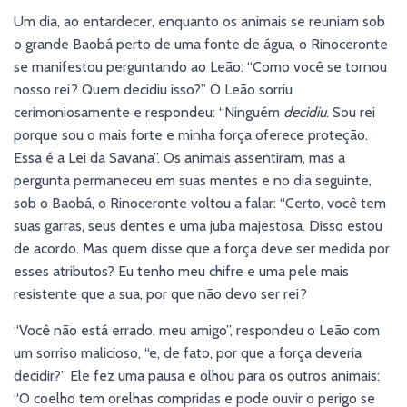
Um dia, ao entardecer, enquanto os animais se reuniam sob
o grande Baobá perto de uma fonte de água, o Rinoceronte
se manifestou perguntando ao Leão: “Como você se tornou
nosso rei? Quem decidiu isso?” O Leão sorriu
cerimoniosamente e respondeu: “Ninguém
decidiu
. Sou rei
porque sou o mais forte e minha força oferece proteção.
Essa é a Lei da Savana”. Os animais assentiram, mas a
pergunta permaneceu em suas mentes e no dia seguinte,
sob o Baobá, o Rinoceronte voltou a falar: “Certo, você tem
suas garras, seus dentes e uma juba majestosa. Disso estou
de acordo. Mas quem disse que a força deve ser medida por
esses atributos? Eu tenho meu chifre e uma pele mais
resistente que a sua, por que não devo ser rei?
“Você não está errado, meu amigo”, respondeu o Leão com
um sorriso malicioso, “e, de fato, por que a força deveria
decidir?” Ele fez uma pausa e olhou para os outros animais:
“O coelho tem orelhas compridas e pode ouvir o perigo se