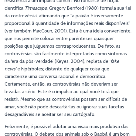
resistência a um impulso comum. No romance de ficção
científica
Timescape
, Gregory Benford (1980) formula sua ‘lei
da controvérsia’, afirmando que “a paixão é inversamente
proporcional à quantidade de informações reais disponíveis”
(ver também MacCoun, 2001). Esta é uma ideia conveniente,
que nos permite colocar entre parênteses quaisquer
posições que julguemos contraproducentes. De fato, as
controvérsias são facilmente interpretadas como sintomas
da ‘era da pós-verdade’ (Keyes, 2004), repleta de ‘
fake
news’
e hipérboles; distante de qualquer coisa que
caracterize uma conversa racional e democrática.
Certamente, então, as controvérsias não deveriam ser
levadas a sério. Este é o impulso ao qual você terá que
resistir. Mesmo que as controvérsias possam ser difíceis de
amar, você não pode descartá-las ou ignorar suas facetas
desagradáveis se aceitar ser seu cartógrafo.
Felizmente, é possível adotar uma visão mais produtiva das
controvérsias. O debate dos animais sob o Baobá é um bom