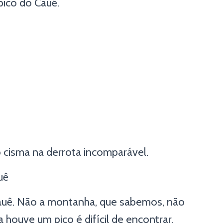
ico do Cauê.
o cisma na derrota incomparável.
uê
o cauê. Não a montanha, que sabemos, não
a houve um pico é difícil de encontrar.