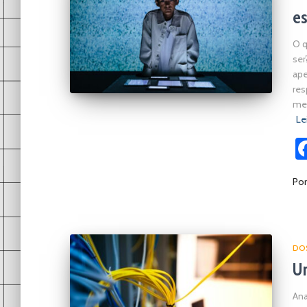
e
O q
ser
ape
res
mes
Le
Po
DOS
Um
Ana