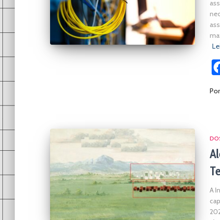
ass
nec
ass
mat
Le
Po
DOS
Al
Te
A I
cap
202