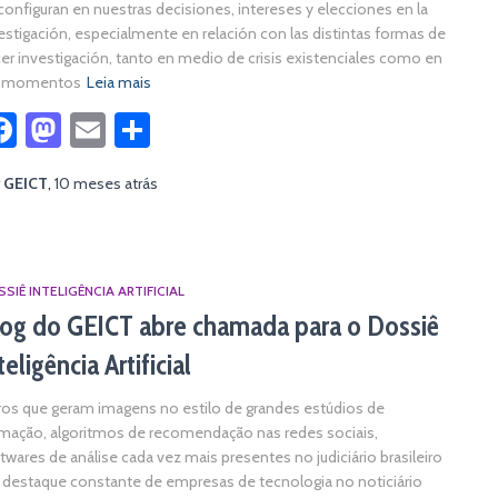
configuran en nuestras decisiones, intereses y elecciones en la
estigación, especialmente en relación con las distintas formas de
er investigación, tanto en medio de crisis existenciales como en
s momentos
Leia mais
Facebook
Mastodon
Email
Share
r
GEICT
,
10 meses
atrás
SIÊ INTELIGÊNCIA ARTIFICIAL
og do GEICT abre chamada para o Dossiê
teligência Artificial
tros que geram imagens no estilo de grandes estúdios de
mação, algoritmos de recomendação nas redes sociais,
twares de análise cada vez mais presentes no judiciário brasileiro
 destaque constante de empresas de tecnologia no noticiário