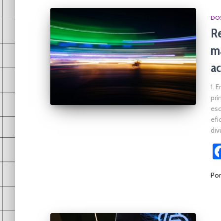
DOS
Re
ma
ac
1. 
pri
esc
efi
div
Po