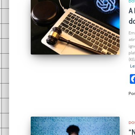
DOS
A 
d
Em 
ati
ign
pla
(KE
Le
Po
DOS
“N