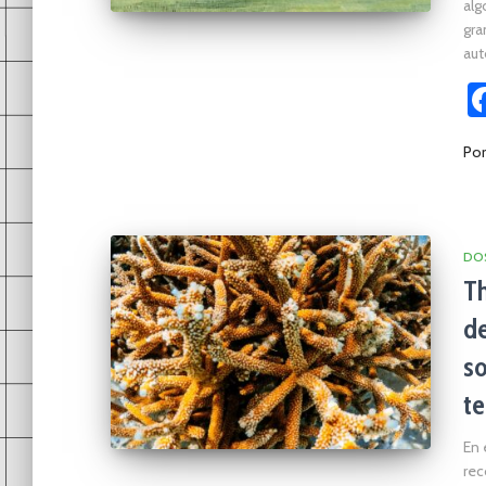
alg
gra
au
Po
DOS
Th
de
so
te
En 
rec