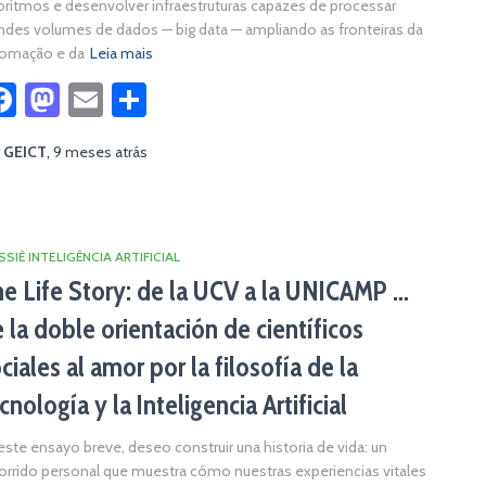
oritmos e desenvolver infraestruturas capazes de processar
ndes volumes de dados — big data — ampliando as fronteiras da
tomação e da
Leia mais
Facebook
Mastodon
Email
Share
r
GEICT
,
9 meses
atrás
SIÊ INTELIGÊNCIA ARTIFICIAL
e Life Story: de la UCV a la UNICAMP …
 la doble orientación de científicos
ciales al amor por la filosofía de la
cnología y la Inteligencia Artificial
este ensayo breve, deseo construir una historia de vida: un
orrido personal que muestra cómo nuestras experiencias vitales