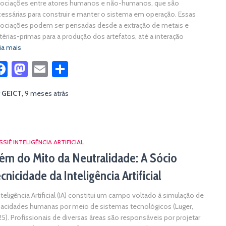
ociações entre atores humanos e não-humanos, que são
essárias para construir e manter o sistema em operação. Essas
ociações podem ser pensadas desde a extração de metais e
érias-primas para a produção dos artefatos, até a interação
ia mais
Facebook
Mastodon
Email
Share
r
GEICT
,
9 meses
atrás
SIÊ INTELIGÊNCIA ARTIFICIAL
ém do Mito da Neutralidade: A Sócio
cnicidade da Inteligência Artificial
nteligência Artificial (IA) constitui um campo voltado à simulação de
acidades humanas por meio de sistemas tecnológicos (Luger,
5). Profissionais de diversas áreas são responsáveis por projetar