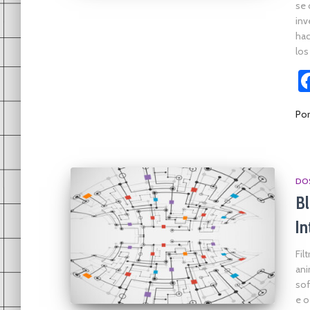
se 
inv
hac
lo
Po
DOS
Bl
In
Fil
ani
sof
e o