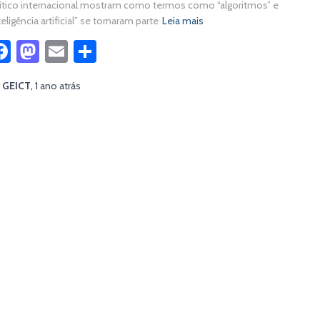
ítico internacional mostram como termos como “algoritmos” e
teligência artificial” se tornaram parte
Leia mais
Facebook
Mastodon
Email
Share
r
GEICT
,
1 ano
atrás