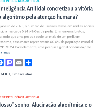
SIÊ INTELIGÊNCIA ARTIFICIAL
Inteligência Artificial concretizou a vitória
o algoritmo pela atenção humana?
janeiro de 2025, o número de usuários ativos em mídias sociais
ngiu a marca de 5,24 bilhões de perfis. Em números brutos,
orando que uma pessoa pode ter mais de um perfil em
taforma, essa marca representaria 60,6% da população mundial
MP, 2025). Paralelamente, uma pesquisa global conduzida pelo
ia mais
Facebook
Mastodon
Email
Share
r
GEICT
,
8 meses
atrás
SIÊ INTELIGÊNCIA ARTIFICIAL
osso” sonho: Alucinação algorítmica e o