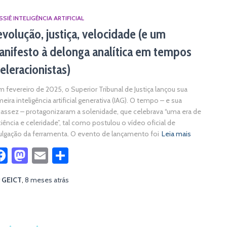
SIÊ INTELIGÊNCIA ARTIFICIAL
volução, justiça, velocidade (e um
nifesto à delonga analítica em tempos
eleracionistas)
Em fevereiro de 2025, o Superior Tribunal de Justiça lançou sua
meira inteligência artificial generativa (IAG). O tempo – e sua
assez – protagonizaram a solenidade, que celebrava “uma era de
ciência e celeridade”, tal como postulou o vídeo oficial de
ulgação da ferramenta. O evento de lançamento foi
Leia mais
Facebook
Mastodon
Email
Share
r
GEICT
,
8 meses
atrás