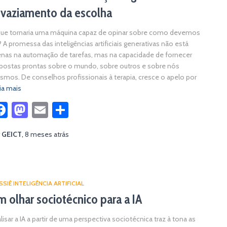
svaziamento da escolha
ue tornaria uma máquina capaz de opinar sobre como devemos
? A promessa das inteligências artificiais generativas não está
nas na automação de tarefas, mas na capacidade de fornecer
postas prontas sobre o mundo, sobre outros e sobre nós
mos. De conselhos profissionais à terapia, cresce o apelo por
ia mais
Facebook
Mastodon
Email
Share
r
GEICT
,
8 meses
atrás
SIÊ INTELIGÊNCIA ARTIFICIAL
 olhar sociotécnico para a IA
lisar a IA a partir de uma perspectiva sociotécnica traz à tona as