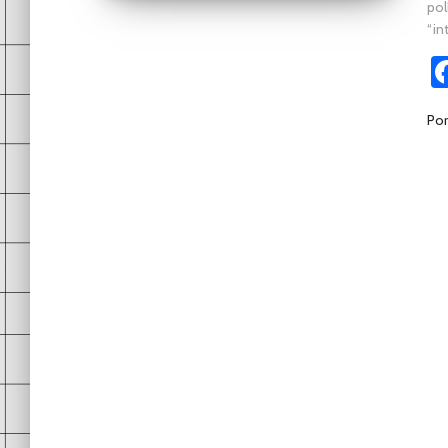
pol
“in
Po