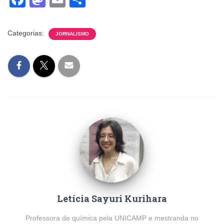
a
a
m
h
c
st
ail
ar
Categorias:
JORNALISMO
e
o
e
b
d
o
o
o
n
k
Letícia Sayuri Kurihara
Professora de química pela UNICAMP e mestranda no