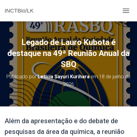
INCTBio/LK
ALTE
Legado de Lauro Kubota é
destaque na 49ª Reunião Anual da
SBQ
Publicado por
Letícia Sayuri Kurihara
em
18 de junho de
2026
Além da apresentação e do debate de
pesquisas da área da química, a reunião