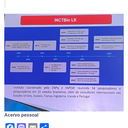
Acervo pessoal
F
M
E
S