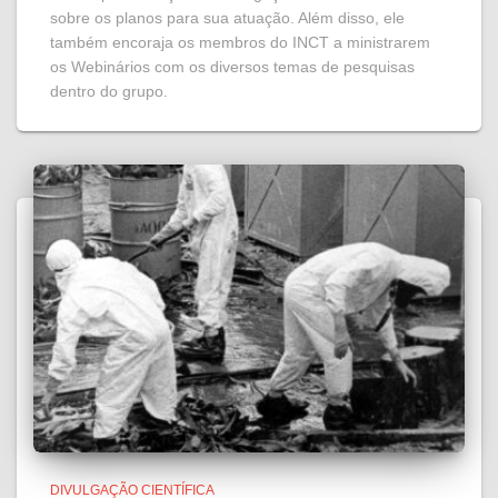
sobre os planos para sua atuação. Além disso, ele
também encoraja os membros do INCT a ministrarem
os Webinários com os diversos temas de pesquisas
dentro do grupo.
DIVULGAÇÃO CIENTÍFICA