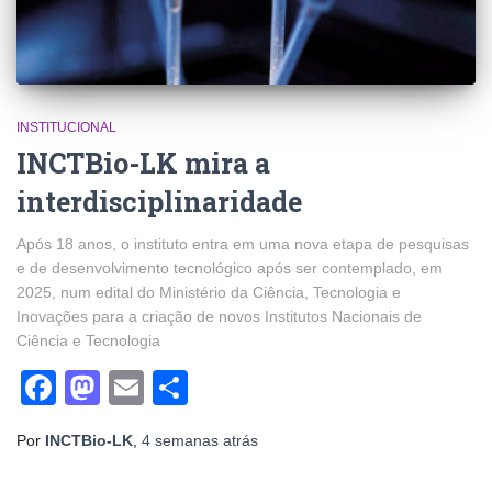
INSTITUCIONAL
INCTBio-LK mira a
interdisciplinaridade
Após 18 anos, o instituto entra em uma nova etapa de pesquisas
e de desenvolvimento tecnológico após ser contemplado, em
2025, num edital do Ministério da Ciência, Tecnologia e
Inovações para a criação de novos Institutos Nacionais de
Ciência e Tecnologia
Facebook
Mastodon
Email
Share
Por
INCTBio-LK
,
4 semanas
atrás