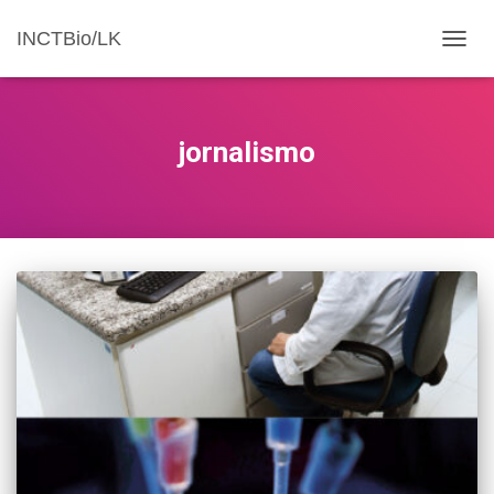
INCTBio/LK
ALTE
jornalismo