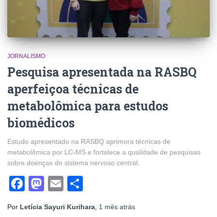
JORNALISMO
Pesquisa apresentada na RASBQ
aperfeiçoa técnicas de
metabolômica para estudos
biomédicos
Estudo apresentado na RASBQ aprimora técnicas de
metabolômica por LC-MS e fortalece a qualidade de pesquisas
sobre doenças do sistema nervoso central.
Facebook
Mastodon
Email
Share
Por
Letícia Sayuri Kurihara
,
1 mês
atrás