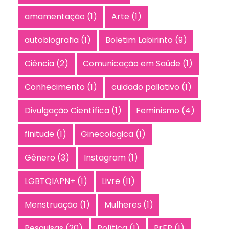
amamentação
(1)
Arte
(1)
autobiografia
(1)
Boletim Labirinto
(9)
Ciência
(2)
Comunicação em Saúde
(1)
Conhecimento
(1)
cuidado paliativo
(1)
Divulgação Científica
(1)
Feminismo
(4)
finitude
(1)
Ginecologica
(1)
Gênero
(3)
Instagram
(1)
LGBTQIAPN+
(1)
Livre
(11)
Menstruação
(1)
Mulheres
(1)
Pesquisas
(20)
Política
(1)
PrEP
(1)