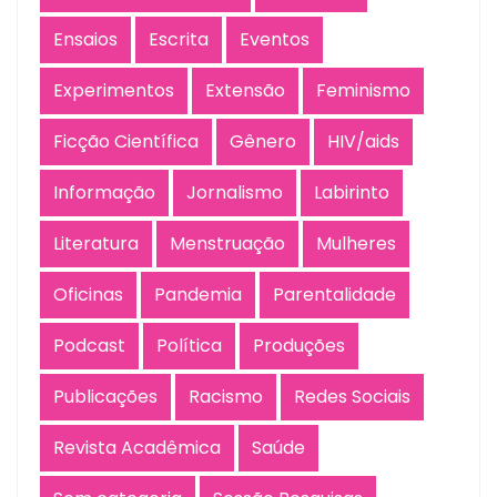
Ensaios
Escrita
Eventos
Experimentos
Extensão
Feminismo
Ficção Científica
Gênero
HIV/aids
Informação
Jornalismo
Labirinto
Literatura
Menstruação
Mulheres
Oficinas
Pandemia
Parentalidade
Podcast
Política
Produções
Publicações
Racismo
Redes Sociais
Revista Acadêmica
Saúde