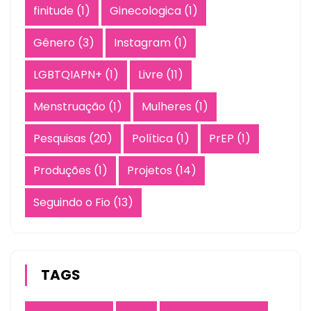
finitude
(1)
Ginecologica
(1)
Gênero
(3)
Instagram
(1)
LGBTQIAPN+
(1)
Livre
(11)
Menstruação
(1)
Mulheres
(1)
Pesquisas
(20)
Política
(1)
PrEP
(1)
Produções
(1)
Projetos
(14)
Seguindo o Fio
(13)
TAGS