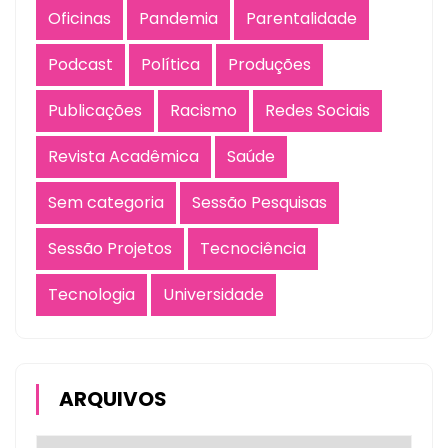
Oficinas
Pandemia
Parentalidade
Podcast
Política
Produções
Publicações
Racismo
Redes Sociais
Revista Acadêmica
Saúde
Sem categoria
Sessão Pesquisas
Sessão Projetos
Tecnociência
Tecnologia
Universidade
ARQUIVOS