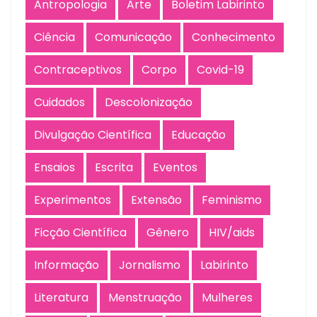
Antropologia
Arte
Boletim Labirinto
Ciência
Comunicação
Conhecimento
Contraceptivos
Corpo
Covid-19
Cuidados
Descolonização
Divulgação Científica
Educação
Ensaios
Escrita
Eventos
Experimentos
Extensão
Feminismo
Ficção Científica
Gênero
HIV/aids
Informação
Jornalismo
Labirinto
Literatura
Menstruação
Mulheres