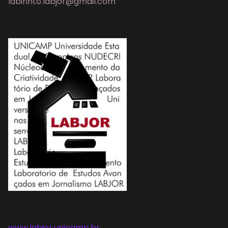
labirinto.labjor@gmail.com
www.labjor.unicamp.br