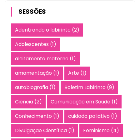
SESSÕES
Adentrando o labirinto
(2)
Adolescentes
(1)
aleitamento materno
(1)
amamentação
(1)
Arte
(1)
autobiografia
(1)
Boletim Labirinto
(9)
Ciência
(2)
Comunicação em Saúde
(1)
Conhecimento
(1)
cuidado paliativo
(1)
Divulgação Científica
(1)
Feminismo
(4)