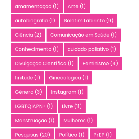
amamentação
(1)
Arte
(1)
autobiografia
(1)
Boletim Labirinto
(9)
Ciência
(2)
Comunicação em Saúde
(1)
Conhecimento
(1)
cuidado paliativo
(1)
Divulgação Científica
(1)
Feminismo
(4)
finitude
(1)
Ginecologica
(1)
Gênero
(3)
Instagram
(1)
LGBTQIAPN+
(1)
Livre
(11)
Menstruação
(1)
Mulheres
(1)
Pesquisas
(20)
Política
(1)
PrEP
(1)