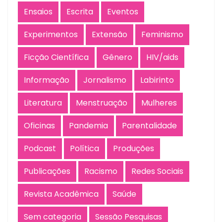
Ensaios
Escrita
Eventos
Experimentos
Extensão
Feminismo
Ficção Científica
Gênero
HIV/aids
Informação
Jornalismo
Labirinto
Literatura
Menstruação
Mulheres
Oficinas
Pandemia
Parentalidade
Podcast
Política
Produções
Publicações
Racismo
Redes Sociais
Revista Acadêmica
Saúde
Sem categoria
Sessão Pesquisas