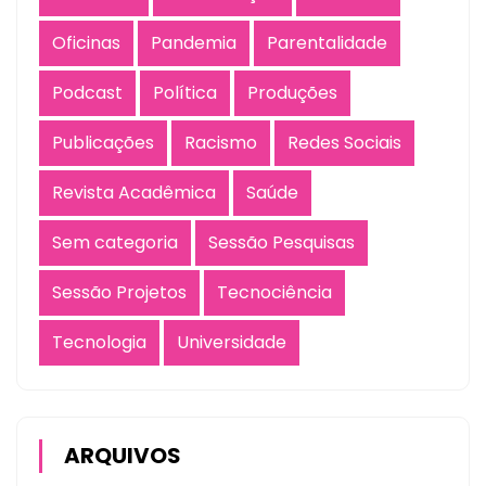
Oficinas
Pandemia
Parentalidade
Podcast
Política
Produções
Publicações
Racismo
Redes Sociais
Revista Acadêmica
Saúde
Sem categoria
Sessão Pesquisas
Sessão Projetos
Tecnociência
Tecnologia
Universidade
ARQUIVOS