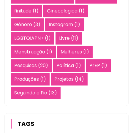
finitude
(1)
Ginecologica
(1)
Gênero
(3)
Instagram
(1)
LGBTQIAPN+
(1)
Livre
(11)
Menstruação
(1)
Mulheres
(1)
Pesquisas
(20)
Política
(1)
PrEP
(1)
Produções
(1)
Projetos
(14)
Seguindo o Fio
(13)
TAGS