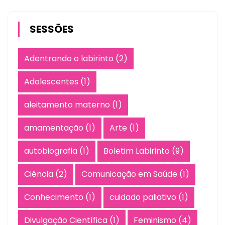
SESSÕES
Adentrando o labirinto
(2)
Adolescentes
(1)
aleitamento materno
(1)
amamentação
(1)
Arte
(1)
autobiografia
(1)
Boletim Labirinto
(9)
Ciência
(2)
Comunicação em Saúde
(1)
Conhecimento
(1)
cuidado paliativo
(1)
Divulgação Científica
(1)
Feminismo
(4)