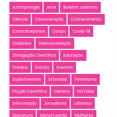
Antropologia
Arte
Boletim Labirinto
Ciência
Comunicação
Conhecimento
Contraceptivos
Corpo
Covid-19
Cuidados
Descolonização
Divulgação Científica
Educação
Ensaios
Escrita
Eventos
Experimentos
Extensão
Feminismo
Ficção Científica
Gênero
HIV/aids
Informação
Jornalismo
Labirinto
Literatura
Menstruação
Mulheres