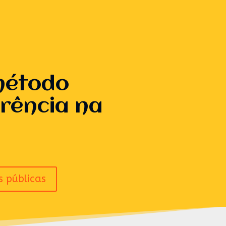
método
arência na
s públicas