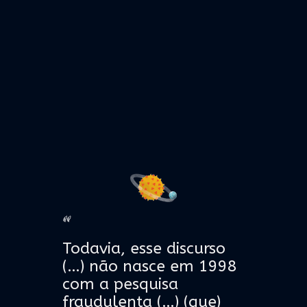
“
Todavia, esse discurso
(…)
não nasce em 1998
com
a pesquisa
fraudulenta (…) (que)