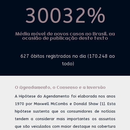
30032
%
Média móvel de novos casos no Brasil, na
ocasião de publicação deste texto
627 óbitos registrados no dia (170.248 ao
todo)
O Agendamento, o Consenso e a Inversão
A Hipótese do Agendamento foi elaborada nos anos
1970 por Maxwell McCombs e Donald Shaw [1]. Esta
hipótese sustenta que os consumidores de notícias
tendem a considerar mais importantes os assuntos
que são veiculados com maior destaque na cobertura