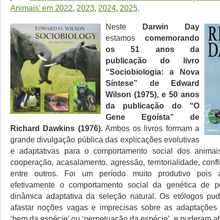
Animais’ em 2022
,
2023
,
2024
,
2025
.
Neste
Darwin Day
estamos
comemorando
os 51 anos da
publicação do livro
“Sociobiologia: a Nova
Síntese” de Edward
Wilson (1975), e 50 anos
da publicação do “O
Gene Egoísta” de
Richard Dawkins (1976).
Ambos os livros formam a
grande divulgação pública das explicações evolutivas
e adaptativas para o comportamento social dos anima
cooperação, acasalamento, agressão, territorialidade, confli
entre outros. Foi um período muito produtivo pois 
efetivamente o comportamento social da genética de 
dinâmica adaptativa da seleção natural. Os etólogos pu
afastar noções vagas e imprecisas sobre as adaptações 
‘bem da espécie’ ou ‘perpetuação da espécie’, e puderam a