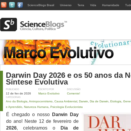
ScienceBlogs Brasil
Universo
Terra
Vida
Humanidade
Tud
Darwin Day 2026 e os 50 anos da 
Síntese Evolutiva
PUBLICADO
ESCRITO POR
DISCUSSÃO
12 de fev de 2026
Marco Evolutivo
Comente!
CATEGORIAS
Ano da Biologia
,
Antropocentrismo
,
Causa Ambiental
,
Darwin
,
Dia de Darwin
,
Etologia
,
Genes
e Aprendido
,
Natureza Humana
,
Psicologia Evolucionista
É chegado o nosso
Darwin Day
do ano! Neste 12 de fevereiro de
2026
, celebramos o
Dia de