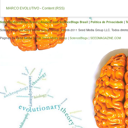
MARCO EVOLUTIVO
-
Content (RSS)
Sobre ScienceBlogs Brasil
|
Anuncie com ScienceBlogs Brasil
|
Política de Privacidade
|
T
ScienceBlogs por Seed Media Group. Group. ©2006-2011 Seed Media Group LLC. Todos direito
Páginas da Seed Media Group
Seed Media Group
|
ScienceBlogs
|
SEEDMAGAZINE.COM