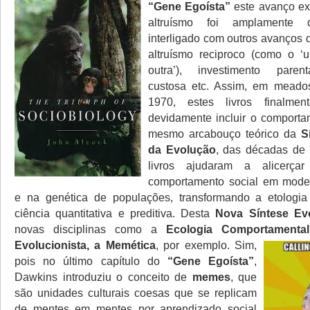
“Gene Egoísta”
este avanço exp
altruísmo foi amplamente 
interligado com outros avanços
altruísmo reciproco (como o 
outra’), investimento parent
custosa etc. Assim, em mead
1970, estes livros finalme
devidamente incluir o comport
mesmo arcabouço teórico da
S
da Evolução
, das décadas de
livros ajudaram a alicerç
comportamento social em mode
e na genética de populações, transformando a etologi
ciência quantitativa e preditiva. Desta
Nova Síntese Evo
novas disciplinas como a
Ecologia Comportamental
Evolucionista, a Memética
, por exemplo.
Sim,
pois no último capítulo do
“Gene Egoísta”
,
Dawkins introduziu o conceito de
memes
, que
são unidades culturais coesas que se replicam
de mentes em mentes por aprendizado social