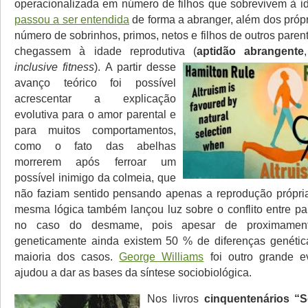
operacionalizada em número de filhos que sobrevivem à id
passou a ser entendida
de forma a abranger, além dos própri
número de sobrinhos, primos, netos e filhos de outros pare
chegassem à idade reprodutiva (
aptidão abrangente
inclusive fitness
).
A partir desse
avanço teórico foi possível
acrescentar a explicação
evolutiva para o amor parental e
para muitos comportamentos,
como o fato das abelhas
morrerem após ferroar um
possível inimigo da colmeia, que
não faziam sentido pensando apenas a reprodução própria
mesma lógica também lançou luz sobre o conflito entre pai
no caso do desmame, pois apesar de proximamente
geneticamente ainda existem 50 % de diferenças genétic
maioria dos casos.
George Williams
foi outro grande ev
ajudou a dar as bases da síntese sociobiológica.
Nos livros
cinquentenários “S