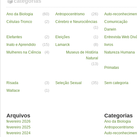
categorias
Ano da Biologia
(60)
Antropocentrismo
(26)
Auto-reconhecimen
Células-Tronco
(2)
Cérebro e Neurociências
Comunicação
(1)
Darwin
Elefantes
(2)
Eleições
(1)
Entrevista Web Div
Inato e Aprendido
(15)
Lamarck
(8)
livros
Mulheres na Ciência
(4)
Museus de História
Natureza Humana
Natural
(13)
Primatas
Risada
(3)
Seleção Sexual
(35)
Sem categoria
Wallace
(1)
Arquivos
Categorias
fevereiro 2026
Ano da Biologia
fevereiro 2025
Antropocentrismo
fevereiro 2024
Auto-reconhecimen