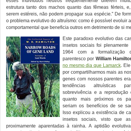
esses indivíduos neutros frequentemente diferem muit
estrutura tanto dos machos quanto das fêmeas férteis, e,
serem estéreis, não podem propagar sua espécie.” De forma
o problema evolutivo do altruísmo: como é possível evoluir
comportamental que beneficia outros em detrimento de si 
Este paradoxo evolutivo das cas
insetos sociais foi plenamente
1964 com a formalização 
parentesco por
William Hamilto
no mesmo dia que Lamarck
. El
por compartilharmos mais as no
genes com nossos parentes era 
tendências altruísticas 
sobrevivência e a reprodução 
quanto mais próximos os par
seriam os benefícios de se sacr
Isso explicou a existência de c
insetos sociais, visto que a
proximamente aparentadas à rainha. A aptidão evolutiva