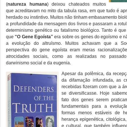
(
natureza humana
) deixou chateados muitos
que acreditavam no mito da tabula rasa, em que tudo é ap
herdado ou instintivo. Muitos não tinham embasamento biol
a profundidade da mensagem dos livros e passaram a rotu
determinismo genético ou fatalismo biológico. Tanto é qu
que
“O Gene Egoísta”
era sobre os genes do egoísmo e nã
a evolução do altruísmo. Muitos achavam que a Soc
perspectiva do gene egoísta eram meras racionalizações
atrocidades sociais, como as realizadas no pass
darwinismo social e da eugenia.
Apesar da polêmica, da recepç
da difamação infundada, as crít
recebidas fizeram com que a ár
se diversificasse. Hoje sabe
fato dos genes serem praticam
fundamentais para a evolução
formas menos estáveis de h
herança epigenética, citológica
e cultural, que também influe