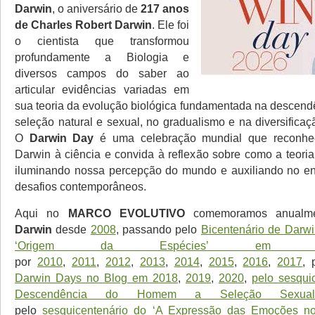
Darwin
, o aniversário de
217 anos
de Charles Robert Darwin
. Ele foi
o cientista que transformou
profundamente a Biologia e
diversos campos do saber ao
articular evidências variadas em
sua teoria da evolução biológica fundamentada na descen
seleção natural e sexual, no gradualismo e na diversifica
O
Darwin Day
é uma celebração mundial que reconhe
Darwin à ciência e convida à reflexão sobre como a teoria
iluminando nossa percepção do mundo e auxiliando no en
desafios contemporâneos.
Aqui no
MARCO EVOLUTIVO
comemoramos anualm
Darwin
desde
2008
, passando pelo
Bicentenário de Darw
‘Origem da Espécies’ em 2
por
2010
,
2011
,
2012
,
2013
,
2014
,
2015
,
2016
,
2017
, 
Darwin Days no Blog em 2018
,
2019
,
2020
,
pelo sesqui
Descendência do Homem a Seleção Sexua
pelo
sesquicentenário do ‘A Expressão das Emoções 