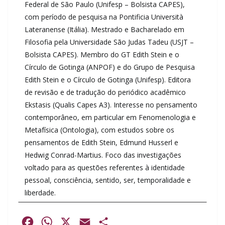
Federal de São Paulo (Unifesp – Bolsista CAPES),
com período de pesquisa na Pontificia Università
Lateranense (Itália). Mestrado e Bacharelado em
Filosofia pela Universidade São Judas Tadeu (USJT –
Bolsista CAPES). Membro do GT Edith Stein e o
Círculo de Gotinga (ANPOF) e do Grupo de Pesquisa
Edith Stein e o Círculo de Gotinga (Unifesp). Editora
de revisão e de tradução do periódico acadêmico
Ekstasis (Qualis Capes A3). Interesse no pensamento
contemporâneo, em particular em Fenomenologia e
Metafísica (Ontologia), com estudos sobre os
pensamentos de Edith Stein, Edmund Husserl e
Hedwig Conrad-Martius. Foco das investigações
voltado para as questões referentes à identidade
pessoal, consciência, sentido, ser, temporalidade e
liberdade.
F
W
X
E
S