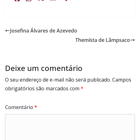
a
h
m
h
c
a
a
a
e
t
i
r
Josefina Álvares de Azevedo
b
s
l
e
Themísta de Lâmpsaco
o
A
o
p
k
p
Deixe um comentário
O seu endereço de e-mail não será publicado.
Campos
obrigatórios são marcados com
*
Comentário
*