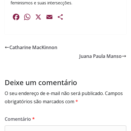
feminismos e suas intersecções.
F
W
X
E
S
a
h
m
h
c
a
a
a
e
t
i
r
Catharine MacKinnon
b
s
l
e
Juana Paula Manso
o
A
o
p
k
p
Deixe um comentário
O seu endereço de e-mail não será publicado.
Campos
obrigatórios são marcados com
*
Comentário
*