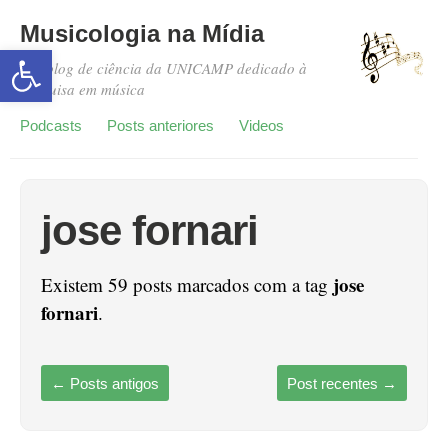
Musicologia na Mídia
Abrir a barra de ferramentas
Um blog de ciência da UNICAMP dedicado à
pesquisa em música
Podcasts
Posts anteriores
Videos
jose fornari
jose
Existem 59 posts marcados com a tag
fornari
.
←
Posts antigos
Post recentes
→