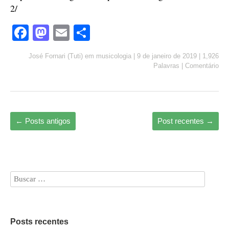
2/
Fa
M
E
S
ce
as
m
ha
José Fornari (Tuti)
em
musicologia
|
9 de janeiro de 2019
|
1,926
bo
to
ail
re
Palavras
|
Comentário
ok
do
n
←
Posts antigos
Post recentes
→
Posts recentes