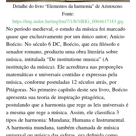
Detalhe do livro “Elementos da harmonia” de Aristoxeno.
Fonte:
https://img.index.hu/imgfrm/7/1/8/3/BIG_0004617183.jpg
No período medieval, o estudo da música foi marcado
quase que exclusivamente por um único autor; Anício
Boécio. No século 6 DC, Boécio, que era filósofo e
senador romano, produziu uma obra literária sobre
música, intitulada “De institutione musica” (A
instituição da música). Ele acreditava nas proporções
matemáticas e universais contidas e expressas pela
música, conforme postuladas 12 séculos atrás, por
Pitágoras. No primeiro capítulo deste seu livro, Boécio
apresenta sua teoria de inspiração pitagórica,
postulando que a harmonia que rege as leis universais é
a mesma que rege a música. Assim, ele classifica 3
tipos de harmonia: Mundana; Humana e Instrumental.
A harmonia mundana, também chamada de música
universal ou música das esferas, era definida como