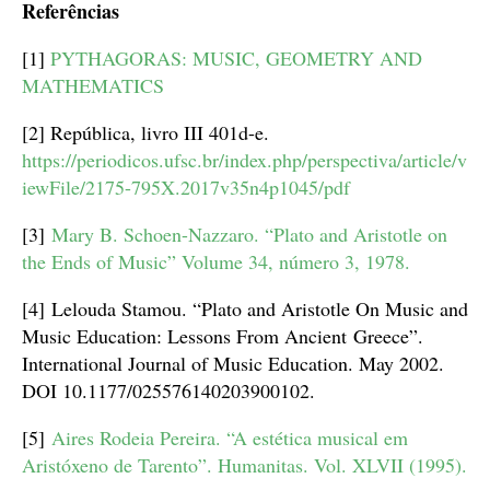
Referências
[1]
PYTHAGORAS: MUSIC, GEOMETRY AND
MATHEMATICS
[2] República, livro III 401d-e.
https://periodicos.ufsc.br/index.php/perspectiva/article/v
iewFile/2175-795X.2017v35n4p1045/pdf
[3]
Mary B. Schoen-Nazzaro. “Plato and Aristotle on
the Ends of Music” Volume 34, número 3, 1978.
[4] Lelouda Stamou. “Plato and Aristotle On Music and
Music Education: Lessons From Ancient Greece”.
International Journal of Music Education. May 2002.
DOI 10.1177/025576140203900102.
[5]
Aires Rodeia Pereira. “A estética musical em
Aristóxeno de Tarento”. Humanitas. Vol. XLVII (1995).