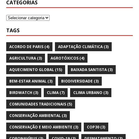
CATEGORIAS
TAGS
ACORDO DE PARIS
(4)
ADAPTAÇÃO CLIMÁTICA
(3)
AGRICULTURA
(3)
AGROTÓXICOS
(4)
AQUECIMENTO GLOBAL
(15)
BAIXADA SANTISTA
(3)
BEM-ESTAR ANIMAL
(3)
BIODIVERSIDADE
(3)
BIRDWATCH
(3)
CLIMA
(7)
CLIMA URBANO
(3)
COMUNIDADES TRADICIONAIS
(5)
CONSERVAÇÃO AMBIENTAL
(3)
CONSERVAÇÃO E MEIO AMBIENTE
(3)
COP30
(3)
CORONAVÍRUS
(3)
COVID-19
(3)
DESMATAMENTO
(3)