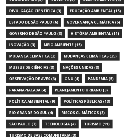
DIVULGAÇÃO CIENTÍFICA
(3)
EDUCAÇÃO AMBIENTAL
(15)
ESTADO DE SÃO PAULO
(6)
GOVERNANÇA CLIMÁTICA
(6)
GOVERNO DE SÃO PAULO
(3)
HISTÓRIA AMBIENTAL
(11)
INOVAÇÃO
(3)
MEIO AMBIENTE
(15)
MUDANÇA CLIMÁTICA
(3)
MUDANÇAS CLIMÁTICAS
(35)
MUSEUS DE CIÊNCIAS
(3)
NAÇÕES UNIDAS
(3)
OBSERVAÇÃO DE AVES
(3)
ONU
(4)
PANDEMIA
(5)
PARANAPIACABA
(4)
PLANEJAMENTO URBANO
(3)
POLÍTICA AMBIENTAL
(9)
POLÍTICAS PÚBLICAS
(13)
RIO GRANDE DO SUL
(4)
RISCOS CLIMÁTICOS
(3)
SÃO PAULO
(7)
TECNOLOGIA
(4)
TURISMO
(11)
TURISMO DE BASE COMUNITÁRIA
(3)