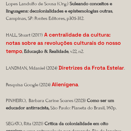
Lopes Landulfo de Sousa (Org.)
Suleando conceitos e
linguagens: decolonialidades e epistemologias outras
,
Campinas, SP: Pontes Editores, p305-312.
A centralidade da cultura:
HALL, Stuart (2017)
notas sobre as revoluções culturais do nosso
tempo
,
Educação & Realidade
, v22, n2.
Diretrizes da Frota Estelar
LANDMAN, Mdaniel (2024)
.
Alienígena
Pesquisa Google (2024)
.
PINHEIRO, Bárbara Carine Soares (2023)
Como ser um
educador antirracista,
São Paulo: Planeta do Brasil, 160p.
SEGATO, Rita (2021)
Crítica da colonialidade em oito
ensaios:
e uma antropologia por demanda, Rio de Janeiro: